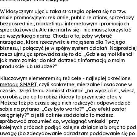
W klasycznym ujęciu taka strategia opiera się na tzw.
mixie promocyjnym: reklamie, public relations, sprzedaży
bezpośredniej, marketingu internetowym i promocjach
sprzedażowych. Ale nie martw się - nie musisz korzystać
ze wszystkiego naraz. Chodzi o to, żeby wybrać
narzędzia, które rzeczywiście mają sens dla Twojego
biznesu, i połączyć je w spójny system działań. Najprościej
rzecz ujmując sprowadza się to do: „Gdzie są moi klienci i
jak mam zamiar do nich dotrzeć z informacją o moim
produkcie lub usłudze?”
Kluczowym elementem są też cele - najlepiej określone
metodą SMART
, czyli konkretne, mierzalne i osadzone w
czasie. Dzięki temu zamiast działać „na wyczucie", wiesz,
co robisz, po co to robisz i kiedy to przyniesie efekty.
Możesz też po czasie się z nich rozliczyć i odpowiedzieć
sobie na pytania: „Czy było warto?” „Czy efekt został
osiągnięty?” a jeśli coś nie zadziałało to możesz
spróbować zrozumieć co, wyciągnąć wnioski i przy
kolejnych próbach podjąć kolejne działania biorąc to pod
uwagę (bo zdecydowanie odradzam poddawanie się po