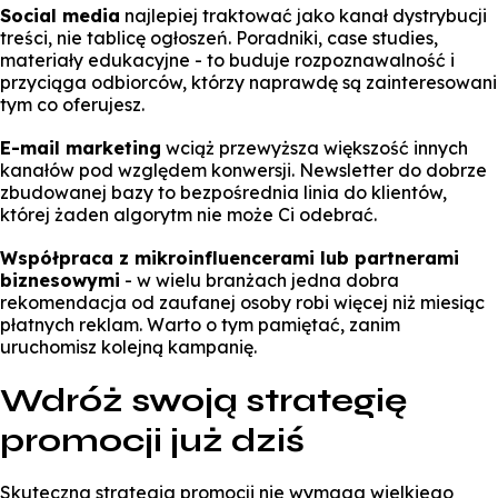
Social media
najlepiej traktować jako kanał dystrybucji
treści, nie tablicę ogłoszeń. Poradniki, case studies,
materiały edukacyjne - to buduje rozpoznawalność i
przyciąga odbiorców, którzy naprawdę są zainteresowani
tym co oferujesz.
E-mail marketing
wciąż przewyższa większość innych
kanałów pod względem konwersji. Newsletter do dobrze
zbudowanej bazy to bezpośrednia linia do klientów,
której żaden algorytm nie może Ci odebrać.
Współpraca z mikroinfluencerami lub partnerami
biznesowymi
- w wielu branżach jedna dobra
rekomendacja od zaufanej osoby robi więcej niż miesiąc
płatnych reklam. Warto o tym pamiętać, zanim
uruchomisz kolejną kampanię.
Wdróż swoją strategię
promocji już dziś
Skuteczna strategia promocji nie wymaga wielkiego