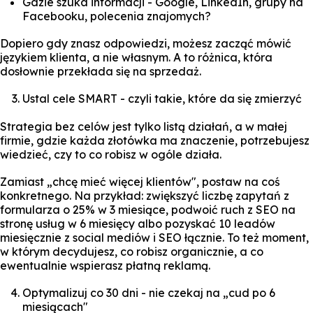
Gdzie szuka informacji - Google, LinkedIn, grupy na
Facebooku, polecenia znajomych?
Dopiero gdy znasz odpowiedzi, możesz zacząć mówić
językiem klienta, a nie własnym. A to różnica, która
dosłownie przekłada się na sprzedaż.
Ustal cele SMART - czyli takie, które da się zmierzyć
Strategia bez celów jest tylko listą działań, a w małej
firmie, gdzie każda złotówka ma znaczenie, potrzebujesz
wiedzieć, czy to co robisz w ogóle działa.
Zamiast „chcę mieć więcej klientów", postaw na coś
konkretnego. Na przykład: zwiększyć liczbę zapytań z
formularza o 25% w 3 miesiące, podwoić ruch z SEO na
stronę usług w 6 miesięcy albo pozyskać 10 leadów
miesięcznie z social mediów i SEO łącznie. To też moment,
w którym decydujesz, co robisz organicznie, a co
ewentualnie wspierasz płatną reklamą.
Optymalizuj co 30 dni - nie czekaj na „cud po 6
miesiącach"