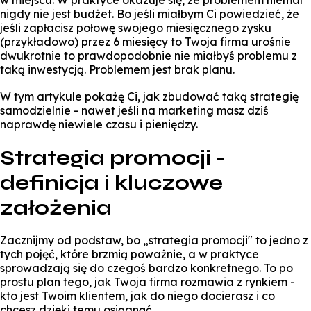
w miejscu. W praktyce okazuje się, że problemem niemal
nigdy nie jest budżet. Bo jeśli miałbym Ci powiedzieć, że
jeśli zapłacisz połowę swojego miesięcznego zysku
(przykładowo) przez 6 miesięcy to Twoja firma urośnie
dwukrotnie to prawdopodobnie nie miałbyś problemu z
taką inwestycją. Problemem jest brak planu.
W tym artykule pokażę Ci, jak zbudować taką strategię
samodzielnie - nawet jeśli na marketing masz dziś
naprawdę niewiele czasu i pieniędzy.
Strategia promocji -
definicja i kluczowe
założenia
Zacznijmy od podstaw, bo „strategia promocji" to jedno z
tych pojęć, które brzmią poważnie, a w praktyce
sprowadzają się do czegoś bardzo konkretnego. To po
prostu plan tego, jak Twoja firma rozmawia z rynkiem -
kto jest Twoim klientem, jak do niego docierasz i co
chcesz dzięki temu osiągnąć.