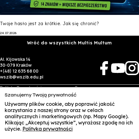
Twoje hasło jest za krótkie. Jak się chronić?
24.07.2026
Wróć do wszystkich Multis Multum
Al. Kijowska 14
30-079 Kraków
+(48) 12 635 68 00
wszib@wszib.edu.pl
Polityka Prywatności
O nas
RODO
Rekrutacja
Szanujemy Twoją prywatność
BIP
Studia
Używamy plików cookie, aby poprawić jakość
Identyfikacja wizualna
Kontakt
korzystania z naszej strony oraz w celach
analitycznych i marketingowych (np. Mapy Google).
Biznes
Student
Klikając „Akceptuj wszystkie”, wyrażasz zgodę na ich
Wynajem sal
Multis Multum
użycie.
Polityka prywatności
SUSZI
Targi pracy
Biblioteka
Samorząd