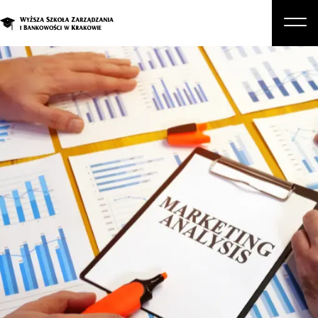
O nas
Studia
Studia podyplomowe i kursy
Kandydat
Student
Biznes
Zapisz się na studia