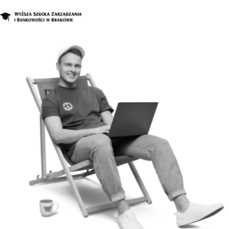
O nas
Studia
Studia podyplomowe i kursy
Kandydat
Student
Biznes
Zapisz się na studia