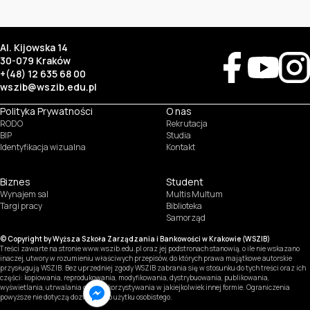
Al. Kijowska 14
30-079 Kraków
+(48) 12 635 68 00
wszib@wszib.edu.pl
Polityka Prywatności
O nas
RODO
Rekrutacja
BIP
Studia
Identyfikacja wizualna
Kontakt
Biznes
Student
Wynajem sal
Multis Multum
SUSZI
Targi pracy
Biblioteka
Samorząd
SAKE
© Copyright by Wyższa Szkoła Zarządzania i Bankowości w Krakowie (WSZIB)
Treści zawarte na stronie www.wszib.edu.pl oraz jej podstronach stanowią, o ile nie wskazano
Webmail
inaczej, utwory w rozumieniu właściwych przepisów, do których prawa majątkowe autorskie
przysługują WSZIB. Bez uprzedniej zgody WSZIB zabrania się w stosunku do tych treści oraz ich
części: kopiowania, reprodukowania, modyfikowania, dystrybuowania, publikowania,
Office 365
wyświetlania, utrwalania oraz wykorzystywania w jakiejkolwiek innej formie. Ograniczenia
powyższe nie dotyczą dozwolonego użytku osobistego.