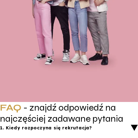
FAQ
- znajdź odpowiedź na
najczęściej zadawane pytania
1.
Kiedy rozpoczyna się rekrutacja?