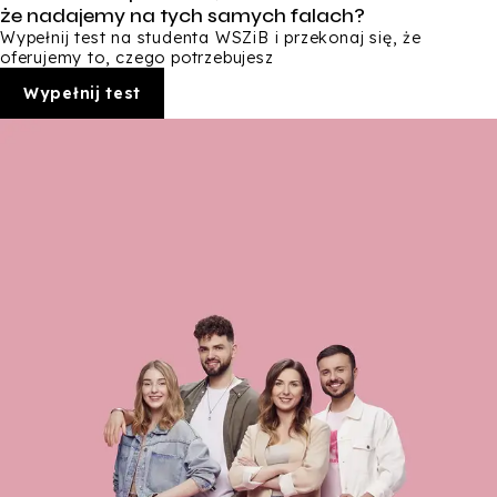
że nadajemy na tych samych falach?
Wypełnij test na studenta WSZiB i przekonaj się, że
oferujemy to, czego potrzebujesz
Wypełnij test