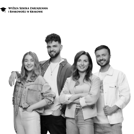
O nas
Studia
Studia podyplomowe i kursy
Kandydat
Student
Biznes
Zapisz się na studia