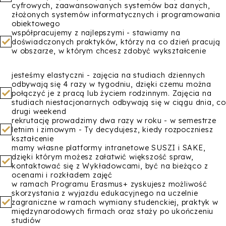
cyfrowych, zaawansowanych systemów baz danych,
złożonych systemów informatycznych i programowania
obiektowego
współpracujemy z najlepszymi - stawiamy na
doświadczonych praktyków, którzy na co dzień pracują
w obszarze, w którym chcesz zdobyć wykształcenie
jesteśmy elastyczni - zajęcia na studiach dziennych
odbywają się 4 razy w tygodniu, dzięki czemu można
połączyć je z pracą lub życiem rodzinnym. Zajęcia na
studiach niestacjonarnych odbywają się w ciągu dnia, co
drugi weekend
rekrutację prowadzimy dwa razy w roku - w semestrze
letnim i zimowym - Ty decydujesz, kiedy rozpoczniesz
kształcenie
mamy własne platformy intranetowe SUSZI i SAKE,
dzięki którym możesz załatwić większość spraw,
kontaktować się z Wykładowcami, być na bieżąco z
ocenami i rozkładem zajęć
w ramach Programu Erasmus+ zyskujesz możliwość
skorzystania z wyjazdu edukacyjnego na uczelnie
zagraniczne w ramach wymiany studenckiej, praktyk w
międzynarodowych firmach oraz staży po ukończeniu
studiów