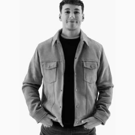
przeniesienie
do WSZiB i kontynuowanie studiów, zamiast
Po zalogowaniu zobaczysz
panel kandydata, a w nim
zaczynać je od początku. Warunkiem jest uzyskanie zgody
swój status rekrutacji.
uczelni.
Skontaktuj się z Biurem Rekrutacji WSZiB
Biuro Rekrutacji pomoże Ci ustalić:
czy Twoja dotychczasowa uczelnia i kierunek
spełniają kryteria przyjęcia na WSZiB
,
jakie dokumenty będą potrzebne do rozpatrzenia
Twojego wniosku o przeniesienie,
czy możliwe jest
uznanie zaliczonych już
przedmiotów i punktów ECTS
.