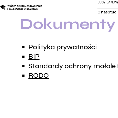
SUSZI
SAKE
We
O nas
Studi
Dokumenty 
Polityka prywatności
BIP
Standardy ochrony małole
RODO