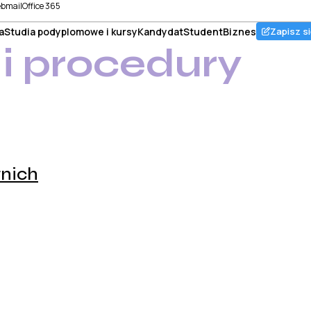
bmail
Office 365
a
Studia podyplomowe i kursy
Kandydat
Student
Biznes
Zapisz si
i procedury
tnich