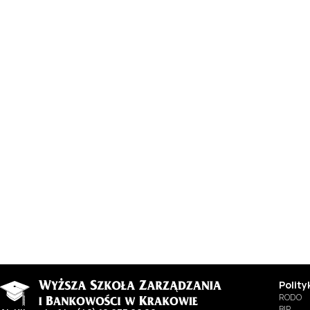
Polit
RODO
BIP