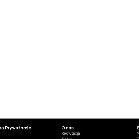
yka Prywatności
O nas
Rekrutacja
W
Studia
T