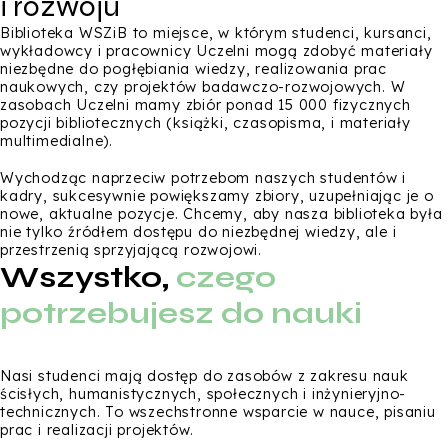
i rozwoju
Biblioteka WSZiB to miejsce, w którym studenci, kursanci,
wykładowcy i pracownicy Uczelni mogą zdobyć materiały
niezbędne do pogłębiania wiedzy, realizowania prac
naukowych, czy projektów badawczo-rozwojowych. W
zasobach Uczelni mamy zbiór ponad 15 000 fizycznych
pozycji bibliotecznych (książki, czasopisma, i materiały
multimedialne).
Wychodząc naprzeciw potrzebom naszych studentów i
kadry, sukcesywnie powiększamy zbiory, uzupełniając je o
nowe, aktualne pozycje. Chcemy, aby nasza biblioteka była
nie tylko źródłem dostępu do niezbędnej wiedzy, ale i
przestrzenią sprzyjającą rozwojowi.
Wszystko,
czego
potrzebujesz do nauki
Nasi studenci mają dostęp do zasobów z zakresu nauk
ścisłych, humanistycznych, społecznych i inżynieryjno-
technicznych. To wszechstronne wsparcie w nauce, pisaniu
prac i realizacji projektów.