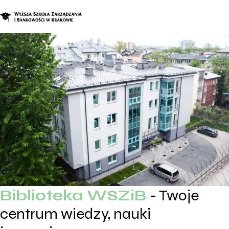
O nas
Studia
Studia podyplomowe i kursy
Kandydat
Student
Biznes
Zapisz się na studia
Biblioteka WSZiB
- Twoje
centrum wiedzy, nauki