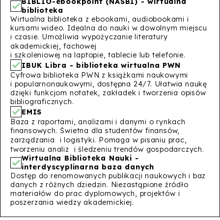
BIBLIO-ebookpoint (NASBI) - wirtualna
biblioteka
Wirtualna biblioteka z ebookami, audiobookami i
kursami wideo. Idealna do nauki w dowolnym miejscu
i czasie. Umożliwia wypożyczanie literatury
akademickiej, fachowej
i szkoleniowej na laptopie, tablecie lub telefonie.
IBUK Libra - biblioteka wirtualna PWN
Cyfrowa biblioteka PWN z książkami naukowymi
i popularnonaukowymi, dostępna 24/7. Ułatwia naukę
dzięki funkcjom notatek, zakładek i tworzenia opisów
bibliograficznych.
EMIS
Baza z raportami, analizami i danymi o rynkach
finansowych. Świetna dla studentów finansów,
zarządzania i logistyki. Pomaga w pisaniu prac,
tworzeniu analiz i śledzeniu trendów gospodarczych.
Wirtualna Biblioteka Nauki -
interdyscyplinarna baza danych
Dostęp do renomowanych publikacji naukowych i baz
danych z różnych dziedzin. Niezastąpione źródło
materiałów do prac dyplomowych, projektów i
poszerzania wiedzy akademickiej.