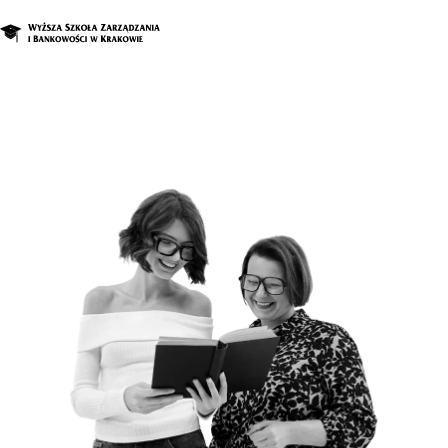
O nas
Studia
Studia podyplomowe i kursy
Kandydat
Student
Biznes
Zapisz się na studia