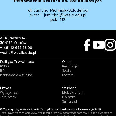
Pełnomocnik Rektora
ds. kół naukowych
dr Justyna Michniak-Szladerba
e-mail:
jumichni@wszib.edu.pl
pok. 112
Al. Kijowska 14
30-079 Kraków
+(48) 12 635 68 00
wszib@wszib.edu.pl
Polityka Prywatności
O nas
RODO
Rekrutacja
BIP
Studia
Identyfikacja wizualna
Kontakt
Biznes
Student
Wynajem sal
Multis Multum
SUSZI
Targi pracy
Biblioteka
Samorząd
SAKE
© Copyright by Wyższa Szkoła Zarządzania i Bankowości w Krakowie (WSZIB)
Treści zawarte na stronie www.wszib.edu.pl oraz jej podstronach stanowią, o ile nie wskazano