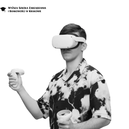
O n
Stud
Studia podyplomowe i kur
Kandyd
Stude
Bizn
Zapisz się na studi