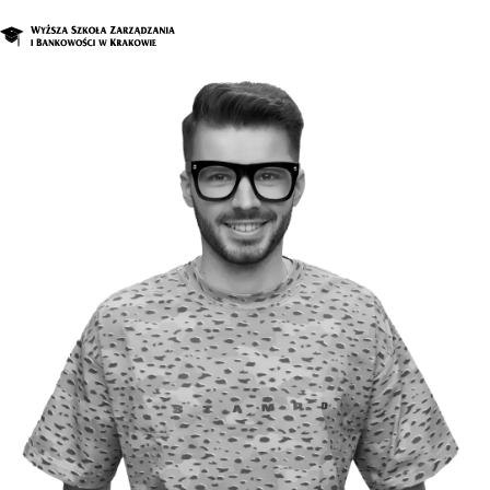
O nas
Studia
Studia podyplomowe i kursy
Kandydat
Student
Biznes
Zapisz się na studia