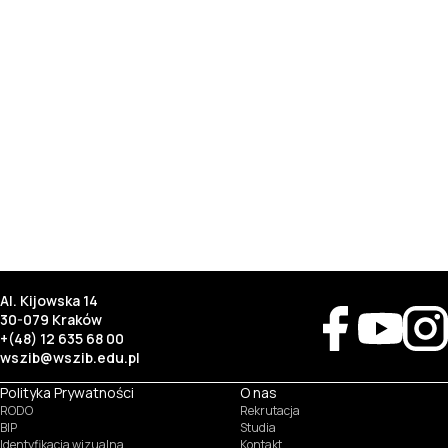
Al. Kijowska 14
30-079 Kraków
+(48) 12 635 68 00
wszib@wszib.edu.pl
Polityka Prywatności
O nas
RODO
Rekrutacja
BIP
Studia
Identyfikacja wizualna
Kontakt