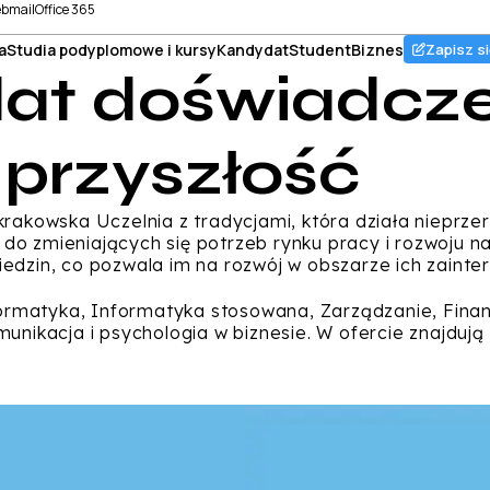
bmail
Office 365
a
Studia podyplomowe i kursy
Kandydat
Student
Biznes
Zapisz si
lat doświadcze
 przyszłość
rakowska Uczelnia z tradycjami, która działa nieprzer
 zmieniających się potrzeb rynku pracy i rozwoju nau
edzin, co pozwala im na rozwój w obszarze ich zainte
formatyka, Informatyka stosowana, Zarządzanie, Finan
unikacja i psychologia w biznesie. W ofercie znajdują