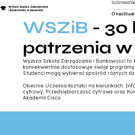
SUSZI
SAKE
We
O nas
Studi
WSZiB
-
30 
patrzenia w
Wyższa Szkoła Zarządzania i Bankowości to k
konsekwentnie dostosowuje swoje programy do
Studenci mogą wybierać spośród różnych dzi
Obecnie Uczelnia kształci na kierunkach: In
cyfrowy, Przedsiębiorczość cyfrowa oraz Kom
Akademii Cisco.