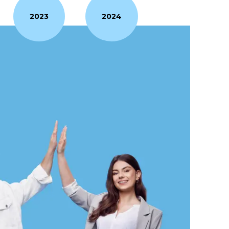
2023
2024
damy również Certyfikat Jakości nadany