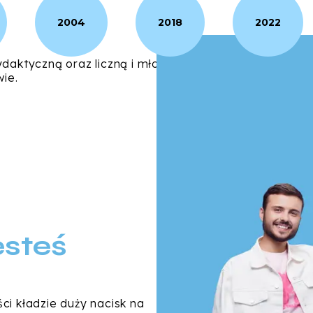
2004
2018
2022
ydaktyczną oraz liczną i młodą kadrą naukową. Posia
ie.
esteś
i kładzie duży nacisk na