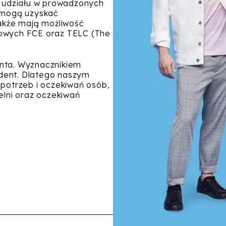
a udziału w prowadzonych
 mogą uzyskać
także mają możliwość
kowych FCE oraz TELC (The
nta. Wyznacznikiem
tudent. Dlatego naszym
 potrzeb i oczekiwań osób,
elni oraz oczekiwań