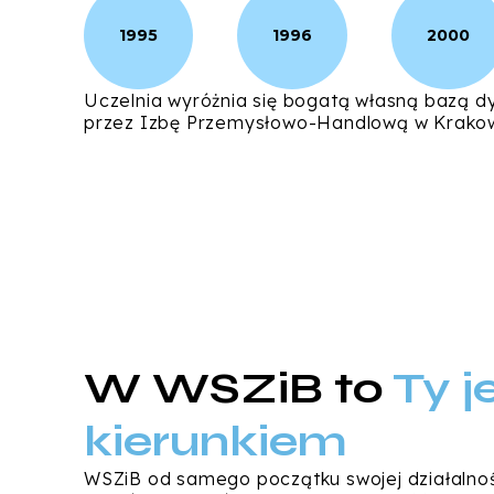
1995
1996
2000
Uczelnia wyróżnia się bogatą własną bazą d
przez Izbę Przemysłowo-Handlową w Krakow
W WSZiB to
Ty j
kierunkiem
WSZiB od samego początku swojej działalnośc