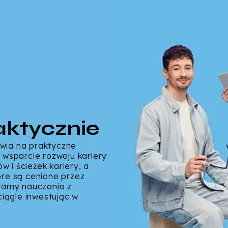
ktycznie
wia na praktyczne
 wsparcie rozwoju kariery
 i ścieżek kariery, a
óre są cenione przez
ramy nauczania z
iągle inwestując w