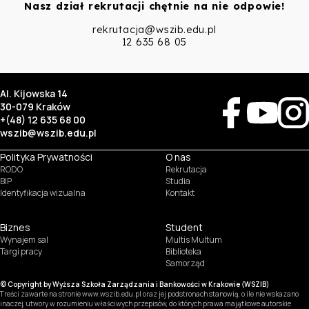
Nasz dział rekrutacji chętnie na nie odpowie!
rekrutacja@wszib.edu.pl
12 635 68 05
Al. Kijowska 14
30-079 Kraków
+(48) 12 635 68 00
wszib@wszib.edu.pl
Polityka Prywatności
O nas
RODO
Rekrutacja
BIP
Studia
Identyfikacja wizualna
Kontakt
Biznes
Student
Wynajem sal
Multis Multum
SUSZI
Targi pracy
Biblioteka
Samorząd
SAKE
© Copyright by Wyższa Szkoła Zarządzania i Bankowości w Krakowie (WSZIB)
Treści zawarte na stronie www.wszib.edu.pl oraz jej podstronach stanowią, o ile nie wskazano
Webmail
inaczej, utwory w rozumieniu właściwych przepisów, do których prawa majątkowe autorskie