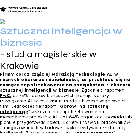
Sztuczna inteligencja w
O nas
biznesie
Studia
- studia magisterskie w
Studia podyplomowe i kursy
Krakowie
Kandydat
Firmy coraz częściej wdrażają technologie AI w
Student
różnych obszarach działalności, co przekłada się na
rosnące zapotrzebowanie na specjalistów z obszaru
Biznes
sztucznej inteligencji w biznesie
. Zgodnie z raportem
PwC,
aż 73% liderów biznesowych planuje wdrożyć
rozwiązania AI w celu zmian modelu biznesowego swoich
Zapisz się na studia
firm. Jednocześnie raport „
Gotowi na sztuczną
inteligencję
” wskazuje na zapotrzebowanie na
menedżerów projektów AI - aż 64% organizacji posiada lub
planuje przygotować ścieżki kariery i rozwoju pracowników
zaangażowanych w budowę i wykorzystywanie sztucznej