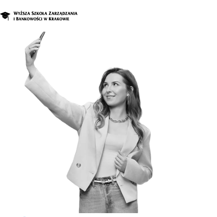
O nas
Studia
Studia podyplomowe i kursy
Kandydat
Student
Biznes
Zapisz się na studia