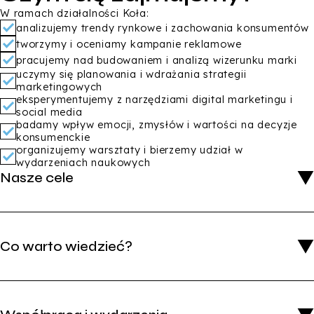
W ramach działalności Koła:
analizujemy trendy rynkowe i zachowania konsumentów
tworzymy i oceniamy kampanie reklamowe
pracujemy nad budowaniem i analizą wizerunku marki
uczymy się planowania i wdrażania strategii
marketingowych
eksperymentujemy z narzędziami digital marketingu i
social media
badamy wpływ emocji, zmysłów i wartości na decyzje
konsumenckie
organizujemy warsztaty i bierzemy udział w
wydarzeniach naukowych
Nasze cele
Celem Koła jest:
poszerzanie wiedzy i kompetencji studentów w zakresie
Co warto wiedzieć?
marketingu i zarządzania
praktyczne zastosowanie zdobytej wiedzy w projektach
i badaniach
spotkania Koła odbywają się co 2-3 tygodnie, w
rozwijanie umiejętności pracy zespołowej i kreatywnego
zależności od bieżących potrzeb i dostępności
myślenia
członków. Terminy ustalane są na bieżąco wspólnie z