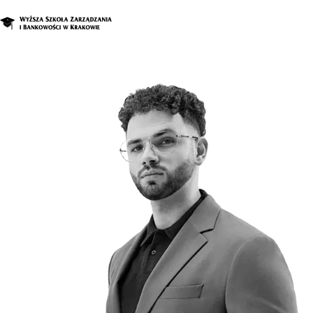
O nas
Studia
Studia podyplomowe i kursy
Kandydat
Student
Biznes
Zapisz się na studia