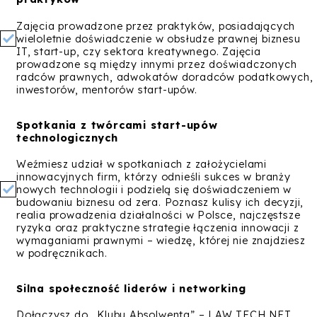
Zajęcia prowadzone przez praktyków, posiadających
wieloletnie doświadczenie w obsłudze prawnej biznesu
IT, start-up, czy sektora kreatywnego. Zajęcia
prowadzone są między innymi przez doświadczonych
radców prawnych, adwokatów doradców podatkowych,
inwestorów, mentorów start-upów.
Spotkania z twórcami start-upów
technologicznych
Weźmiesz udział w spotkaniach z założycielami
innowacyjnych firm, którzy odnieśli sukces w branży
nowych technologii i podzielą się doświadczeniem w
budowaniu biznesu od zera. Poznasz kulisy ich decyzji,
realia prowadzenia działalności w Polsce, najczęstsze
ryzyka oraz praktyczne strategie łączenia innowacji z
wymaganiami prawnymi – wiedzę, której nie znajdziesz
w podręcznikach.
Silna społeczność liderów i networking
Dołączysz do „Klubu Absolwenta” – LAW TECH NET,