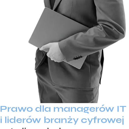
Prawo dla managerów IT
i liderów branży cyfrowej