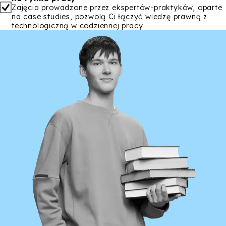
Zajęcia prowadzone przez ekspertów-praktyków, oparte
na case studies, pozwolą Ci łączyć wiedzę prawną z
technologiczną w codziennej pracy.