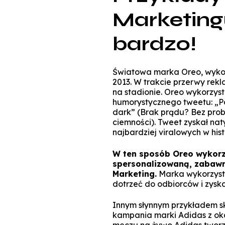
Marketing
bardzo!
Światowa marka Oreo, wyko
2013. W trakcie przerwy rek
na stadionie. Oreo wykorzyst
humorystycznego tweetu: „Pow
dark” (Brak prądu? Bez pro
ciemności). Tweet zyskał nat
najbardziej viralowych w histo
W ten sposób Oreo wykorz
spersonalizowaną, zabawn
Marketing.
Marka wykorzysta
dotrzeć do odbiorców i zysk
Innym słynnym przykładem sk
kampania marki Adidas z okaz