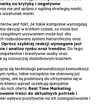
markę na krytykę i negatywne
 nie jest spójna z ogólną strategią marki,
 wizerunek marki.
erów jest fakt, że takie kampanie wymagają
nia decyzji w krótkim czasie, co może być
 Szczególnym wyzwaniem może być dla
ch rozbudowany system hierarchiczny oraz
.
Oprócz szybkiej reakcji wymagane jest
ie i analiza rynku oraz trendów.
Do tego
kompetentne i kreatywne osoby oraz
re są zazwyczaj dodatkowym kosztem.
ącej się technologii personalizacja komunikacji
ym rynku, takie narzędzia nie stanowią już
yjnej, ale
są podstawą do utrzymania się w
 klienci wprost oczekują specjalnie
do nich oferty.
Real Time Marketing
wanie treści do aktualnych potrzeb i
kolei wpływa pozytywnie na ich zaangażowanie i