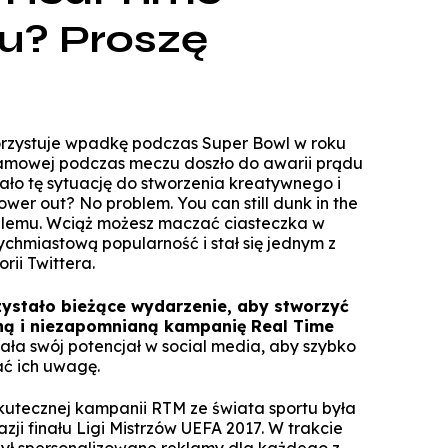
Technologie cyfrowe w marketingu
u? Proszę
Manager Projektów AI
Marketing i social media
Lean Sigma Academy
AI w kreacji i komunikacji cyfrowej
Manager Industry 4.0
rzystuje wpadkę podczas Super Bowl w roku
TPM Champion - Utrzymanie ruc
lamowej podczas meczu doszło do awarii prądu
prak
ało tę sytuację do stworzenia kreatywnego i
er out? No problem. You can still dunk in the
Manager jakości i bezpieczeń
żywn
blemu. Wciąż możesz maczać ciasteczka w
ychmiastową popularność i stał się jednym z
Manager Planowania i Zarządz
rii Twittera.
Produ
ystało bieżące wydarzenie, aby stworzyć
ą i niezapomnianą kampanię Real Time
ła swój potencjał w social media, aby szybko
ać ich uwagę.
utecznej kampanii RTM ze świata sportu była
ji finału Ligi Mistrzów UEFA 2017. W trakcie