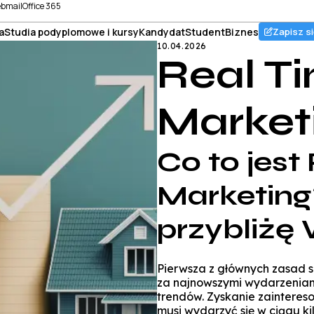
bmail
Office 365
a
Studia podyplomowe i kursy
Kandydat
Student
Biznes
Zapisz si
10.04.2026
Real T
Market
Co to jest
Marketing
przybliżę
Pierwsza z głównych zasad 
za najnowszymi wydarzeniami
trendów. Zyskanie zainteres
musi wydarzyć się w ciągu k