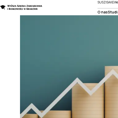
SUSZI
SAKE
We
O nas
Studi