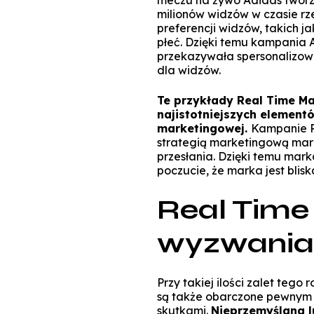
meczu na żywo Adidas tworz
milionów widzów w czasie r
preferencji widzów, takich ja
płeć. Dzięki temu kampania 
przekazywała spersonalizowa
dla widzów.
Te przykłady Real Time Ma
najistotniejszych elementó
marketingowej.
Kampanie R
strategią marketingową mar
przesłania. Dzięki temu mark
poczucie, że marka jest blisk
Real Time
wyzwania
Przy takiej ilości zalet teg
są także obarczone pewnym 
skutkami.
Nieprzemyślana 