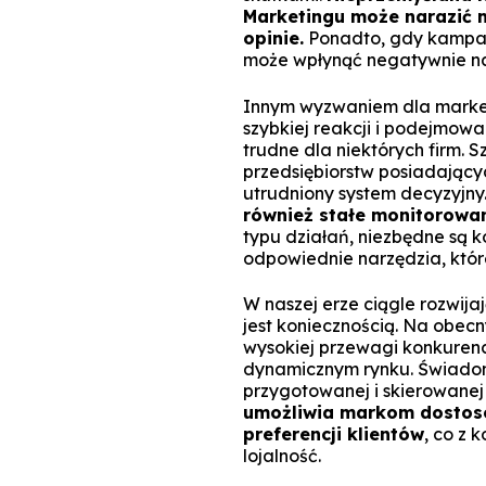
Marketingu może narazić 
opinie.
Ponadto, gdy kampania
może wpłynąć negatywnie na
Innym wyzwaniem dla market
szybkiej reakcji i podejmowa
trudne dla niektórych firm.
przedsiębiorstw posiadający
utrudniony system decyzyjny
również stałe monitorowan
typu działań, niezbędne są 
odpowiednie narzędzia, któ
W naszej erze ciągle rozwijaj
jest koniecznością. Na obecn
wysokiej przewagi konkurenc
dynamicznym rynku. Świadomi
przygotowanej i skierowanej 
umożliwia markom dostoso
preferencji klientów
, co z 
lojalność.