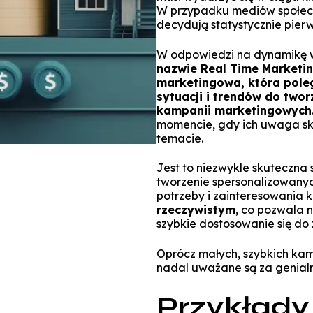
W przypadku mediów społeczn
decydują statystycznie pierws
W odpowiedzi na dynamikę 
nazwie Real Time Marketi
marketingowa, która pole
sytuacji i trendów do twor
kampanii marketingowych
momencie, gdy ich uwaga sk
temacie.
Jest to niezwykle skuteczna
tworzenie spersonalizowanyc
potrzeby i zainteresowania k
rzeczywistym
, co pozwala 
szybkie dostosowanie się do
Oprócz małych, szybkich kamp
nadal uważane są za genial
Przykłady