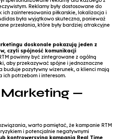
ył spersonalizowane reklamy dla każdego z
zeczywistym. Reklamy były dostosowane do
k ich zainteresowania piłkarskie, lokalizacja i
Adidas była wyjątkowo skuteczna, ponieważ
ne przesłania, które były bardziej atrakcyjne
rketingu doskonale pokazują jeden z
w, czyli spójność komunikacji
TM powinny być zintegrowane z ogólną
ki, aby przekazywać spójne i jednoznaczne
a buduje pozytywny wizerunek, a klienci mają
a ich potrzebom i interesom.
 Marketing —
o rozwiązania, warto pamiętać, że kampanie RTM
ryzykiem i potencjalnie negatywnymi
lub kontrowersyjna kampania Real Time