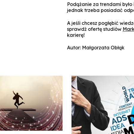
Podążanie za trendami było 
jednak trzeba posiadać odpo
A jeśli chcesz pogłębić wied
sprawdź ofertę studiów
Mark
karierę!
Autor: Małgorzata Obłąk