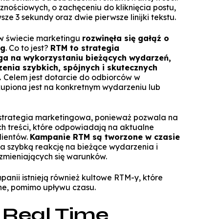
Specjalista ds. Cyberbezpieczeńst
Komunikacja i psychologia w bizn
ościowych, o zachęceniu do kliknięcia postu,
Biuro Promocji i Przedsiębior
Technologie cyfrowe w rachunkowoś
Zarządzanie zmianą dla liderów
ze 3 sekundy oraz dwie pierwsze linijki tekstu.
Koło Naukowe Debat WSZiB
Konferencje WSZiB w Krakowie
Psychologia cyfrowa i komunika
Executive Cybersecurity, AI & Di
Mikropoświadc
Governance in Ban
środowisku on
Controlling i audyt finansowy
w świecie marketingu
rozwinęła się gałąź o
Koło Naukowe Nowych Mediów
ng
. Co to jest?
RTM to strategia
Darmowe kur
Manager HR
Cisco Networking Academy
Rachunkowość przedsiębiors
WSZiB gra z WOŚP do końca świata i 
ga na wykorzystaniu bieżących wydarzeń,
obsługa biur rachunko
Biznes i zarządzanie
zenia szybkich, spójnych i skutecznych
Studencka Sesja Naukowa
.
Celem jest dotarcie do odbiorców w
Prawo dla managerów IT i liderów b
Zarządzanie
upiona jest na konkretnym wydarzeniu lub
Konkurs Marketplace
cyfr
Informatyka stosowana
Technologie informatyczne i wizuali
Coaching
danych w bizn
Technologie informatyczne w Big Da
 strategia marketingowa, ponieważ pozwala na
Zapytaj WSZiB
h treści, które odpowiadają na aktualne
Zarządzanie zasobami ludzkimi
Executive Leadership & Strategic P
Software engineering i prod
lientów.
Kampanie RTM są tworzone w czasie
Management in Ban
oprogramow
na szybką reakcję na bieżące wydarzenia i
Zarządzanie przedsiębiorstwem
 zmieniających się warunków.
Doradztwo podatkowe
Logistyka w przedsiębiorstwie
anii istnieją również kultowe RTM-y, które
ne, pomimo upływu czasu.
Studia z partnerem LUQAM
Marketing cyfrowy
 Real Time
Automotive Quality Expert