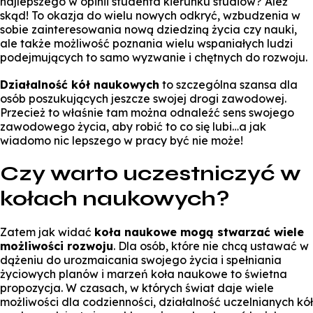
najlepszego w opinii studenta kierunku studiów? Ależ
skąd! To okazja do wielu nowych odkryć, wzbudzenia w
sobie zainteresowania nową dziedziną życia czy nauki,
ale także możliwość poznania wielu wspaniałych ludzi
podejmujących to samo wyzwanie i chętnych do rozwoju.
Działalność kół naukowych
to szczególna szansa dla
osób poszukujących jeszcze swojej drogi zawodowej.
Przecież to właśnie tam można odnaleźć sens swojego
zawodowego życia, aby robić to co się lubi…a jak
wiadomo nic lepszego w pracy być nie może!
Czy warto uczestniczyć w
kołach naukowych?
Zatem jak widać
koła naukowe mogą stwarzać wiele
możliwości rozwoju
. Dla osób, które nie chcą ustawać w
dążeniu do urozmaicania swojego życia i spełniania
życiowych planów i marzeń koła naukowe to świetna
propozycja. W czasach, w których świat daje wiele
możliwości dla codzienności, działalność uczelnianych kół