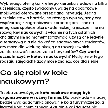
Wybierając ofertę konkretnego kierunku studiów na kilku
uczelniach, często zwracamy uwagę na dodatkowe
możliwości oferowane przez daną instytucję. Jedna
uczelnia stawia bardziej na różnego typu wyjazdy czy
współpracę z zagranicznymi korporacjami, inne na
integracje społeczności akademickiej, a jeszcze inne na
rozwój
kół naukowych
. I właśnie na tych ostatnich
chciałbym się na moment zatrzymać. Czy są one jedynie
alternatywą dla nie do końca zadowolonych studentów,
czy może dla wielu są okazją do rozwoju swoich
zainteresowań i poszerzania horyzontów?
Czy warto
uczestniczyć w kołach naukowych
? Myślę, że w tego
rodzaju zajęciach każdy może znaleźć coś dla siebie.
Co się robi w kole
naukowym?
Trzeba zauważyć, że
koła naukowe mogą być
organizowane w różnej formie
. Dla przykładu – inaczej
będzie wyglądać funkcjonowanie koła turystycznego, a
inaczej koła chemicznego. Aktualnie każda uczelnia