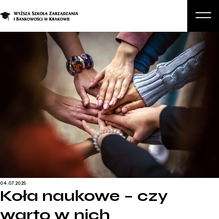
O nas
Studia
Studia podyplomowe i kursy
Kandydat
Student
Biznes
Zapisz się na studia
04.07.2025
Koła naukowe – czy
warto w nich