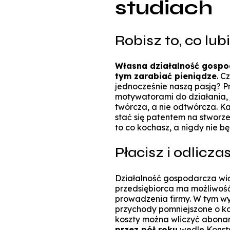
studiach
Robisz to, co lub
Własna działalność gospoda
tym zarabiać pieniądze
. C
jednocześnie naszą pasją? P
motywatorami do działania, je
twórcza, a nie odtwórcza. K
stać się patentem na stwor
to co kochasz, a nigdy nie b
Płacisz i odlicza
Działalność gospodarcza wią
przedsiębiorca ma możliwość
prowadzenia firmy. W tym w
przychody pomniejszone o k
koszty można wliczyć abona
przez pół roku
wedle Konsty