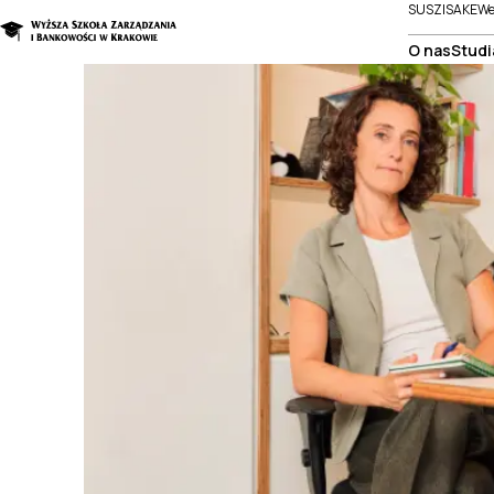
SUSZI
SAKE
We
O nas
Studi