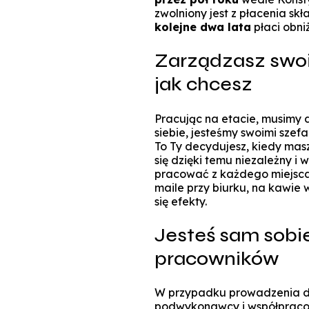
zwolniony jest z płacenia sk
kolejne dwa lata
płaci obni
Zarządzasz swoi
jak chcesz
Pracując na etacie, musimy
siebie, jesteśmy swoimi szef
To Ty decydujesz, kiedy masz
się dzięki temu niezależny i 
pracować z każdego miejsca
maile przy biurku, na kawie w
się efekty.
Jesteś sam sobie
pracowników
W przypadku prowadzenia dzi
podwykonawcy i współpracow