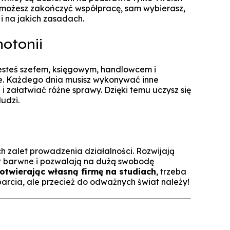
h możesz zakończyć współpracę, sam wybierasz,
i na jakich zasadach.
otonii
jesteś szefem, księgowym, handlowcem i
e. Każdego dnia musisz wykonywać inne
i załatwiać różne sprawy. Dzięki temu uczysz się
ludzi.
ch
zalet prowadzenia działalności
. Rozwijają
est barwne i pozwalają na dużą swobodę
otwierając własną firmę na studiach
, trzeba
rcia, ale przecież do odważnych świat należy!