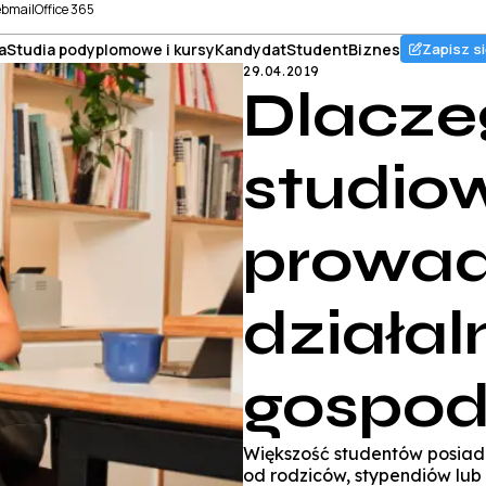
bmail
Office 365
a
Studia podyplomowe i kursy
Kandydat
Student
Biznes
Zapisz si
29.04.2019
Dlacze
studiow
prowad
działal
gospod
Większość studentów posiada
od rodziców, stypendiów lub