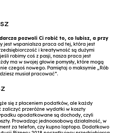
Technologie cyfrowe w marketingu
Manager Projektów AI
Marketing i social media
Lean Sigma Academy
isz
AI w kreacji i komunikacji cyfrowej
Manager Industry 4.0
rcza pozwoli Ci robić to, co lubisz, a przy
TPM Champion - Utrzymanie ruc
zy jest wspanialsza praca od tej, która jest
prak
rzedsiębiorczość i kreatywność są dużymi
śli robimy coś z pasji, nasza praca jest
Manager jakości i bezpieczeń
ażdy ma w swojej głowie pomysły, które mogą
żywn
zenie czegoś nowego. Pamiętaj o maksymie „Rób
ędziesz musiał pracować”.
Manager Planowania i Zarządz
Produ
sz
że się z płaceniem podatków, ale każdy
 zaliczyć przeróżne wydatki w koszty
ypadku opodatkowane są dochody, czyli
oszty. Prowadząc jednoosobową działalność, w
ment za telefon, czy kupno laptopa. Dodatkowo
tucji Biznesu 2018 początkujący przedsiębiorca