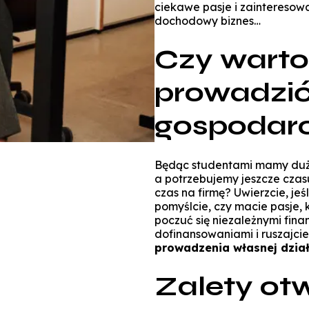
ciekawe pasje i zainteresow
dochodowy biznes…
Czy warto
prowadzić
gospodar
Będąc studentami mamy dużo
a potrzebujemy jeszcze czasu
czas na firmę? Uwierzcie, jeś
pomyślcie, czy macie pasje, k
poczuć się niezależnymi fin
dofinansowaniami i ruszajci
prowadzenia własnej dzia
Zalety ot