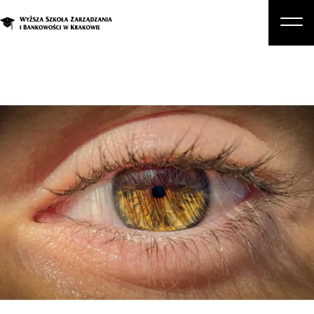
O nas
Studia
Studia podyplomowe i kursy
Kandydat
Student
Biznes
Zapisz się na studia