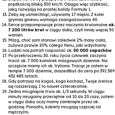
prędkością bliską 300 km/h. Osiąga więc szybkość,
jaką rozwijają na prostej bolidy Formuły 1.
Żeby się uśmiechnąć, używamy 17 mięśni. Z kolei
grymas gniewu wymaga zaangażowania 40.
Serce przepompowuje przez naczynia krwionośne
ok.
7 200 litrów krwi
w ciągu doby, czyli mniej więcej 50
wanien.
Mózg, choć sam stanowi zaledwie 2% masy ciała,
zużywa prawie 20% całego tlenu, jaki wdychamy.
Ludzki nos potrafi rozpoznać ok.
50 000 zapachów
.
Po przekroczeniu 30. roku życia człowiek zaczyna
tracić ok. 7 000 komórek mózgowych dziennie. Na
szczęście mamy ich ok. tryliona. Tracąc je zatem w
tempie 7 000 dziennie, doszedłbyś do zera po 391 389
432 485 latach.
Gdy patrzysz na kogoś, kogo kochasz, Twoje źrenice
się rozszerzają. I to nawet czterokrotnie.
Jedno mrugnięcie trwa ok. 1/3 sekundy. W ciągu
minuty mrugamy przeciętnie od 10 do 20 razy, zatem
w ciągu doby oczy mamy zamknięte przez ok.
godzinę. Ponadto, kobiety mrugają częściej niż
mężczyźni.