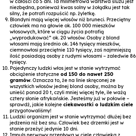
w całości co 5 dni. Ta milimetrowa warstwa śluzu jest
niezbędna, ponieważ kwas solny w żołądku jest tak
silny, że potrafi rozpuścić np. żyletkę.
Blondyni mają więcej włosów niż bruneci. Przeciętny
człowiek ma na głowie ok. 100 000 mieszków
włosowych, które w ciągu życia potrafią
„wyprodukować” ok. 20 włosów. Osoby z blond
włosami mają średnio ok. 146 tysięcy mieszków,
ciemnowłosi przeciętnie 110 tysięcy, zaś najmniejszą
ilość posiadają osoby z rudymi włosami – zaledwie 86
tysięcy.
Pojedynczy ludzki włos jest w stanie wytrzymać
obciążenie statyczne
od 150 do nawet 250
gramów
. Oznacza to, że na linie skręconej ze
wszystkich włosów jednej blond osoby, można by
unieść ponad 20 t, czyli mniej więcej tyle, ile ważą
cztery słonie afrykańskie. Jesteśmy już w połowie –
sprawdź, jakie kolejne
ciekawostki o ludzkim ciele
przygotowaliśmy!
Ludzki organizm jest w stanie wytrzymać dłużej bez
jedzenia niż bez snu. Człowiek bez drzemki jest w
stanie przeżyć jedynie 10 dni.
Impuls nerwowy przepływa w ciele człowieka z