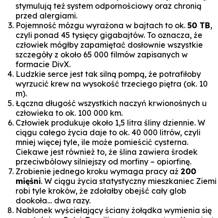
stymulują też system odpornościowy oraz chronią
przed alergiami.
Pojemność mózgu wyrażona w bajtach to ok.
50 TB
,
czyli ponad 45 tysięcy gigabajtów. To oznacza, że
człowiek mógłby zapamiętać dosłownie wszystkie
szczegóły z około 65 000 filmów zapisanych w
formacie DivX.
Ludzkie serce jest tak silną pompą, że potrafiłoby
wyrzucić krew na wysokość trzeciego piętra (ok. 10
m).
Łączna długość wszystkich naczyń krwionośnych u
człowieka to ok. 100 000 km.
Człowiek produkuje około 1,5 litra śliny dziennie. W
ciągu całego życia daje to ok. 40 000 litrów, czyli
mniej więcej tyle, ile może pomieścić cysterna.
Ciekawe jest również to, że ślina zawiera środek
przeciwbólowy silniejszy od morfiny – opiorfinę.
Zrobienie jednego kroku wymaga pracy aż
200
mięśni
. W ciągu życia statystyczny mieszkaniec Ziemi
robi tyle kroków, że zdołałby obejść cały glob
dookoła… dwa razy.
Nabłonek wyściełający ściany żołądka wymienia się