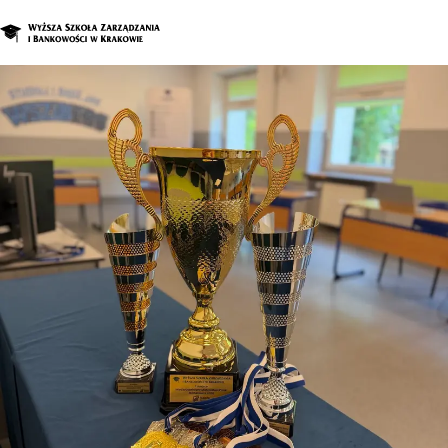
O nas
Studia
Studia podyplomowe i kursy
Kandydat
Student
Biznes
Zapisz się na studia