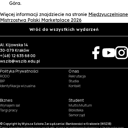
Góra.
Więcej informacji znajdziecie na stronie
Międzyuczelniane
Mistrzostwa Polski Marketplace 2026
Wróć do wszystkich wydarzeń
Al. Kijowska 14
30-079 Kraków
+(48) 12 635 68 00
wszib@wszib.edu.pl
Polityka Prywatności
O nas
RODO
Rekrutacja
BIP
Studia
Identyfikacja wizualna
Kontakt
Biznes
Student
Wynajem sal
Multis Multum
SUSZI
Targi pracy
Biblioteka
Samorząd
SAKE
© Copyright by Wyższa Szkoła Zarządzania i Bankowości w Krakowie (WSZIB)
Treści zawarte na stronie www.wszib.edu.pl oraz jej podstronach stanowią, o ile nie wskazano