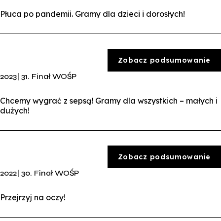
Płuca po pandemii. Gramy dla dzieci i dorosłych!
34. Finał WOŚP
Zobacz podsumowanie
Gramy dla zdrowych brzuszków naszych dzieci
2023| 31. Finał WOŚP
Uzbieraliśmy: 333 747,02
Chcemy wygrać z sepsą! Gramy dla wszystkich – małych i
dużych!
zł
25 stycznia 2026 roku Wielka Orkiestra Świątecznej
Pomocy zagrała pod hasłem „Zdrowe brzuszki naszych
dzieci”, wspierając diagnostykę i leczenie chorób
Zobacz podsumowanie
przewodu pokarmowego u najmłodszych pacjentów.
2022| 30. Finał WOŚP
Nasi niezastąpieni wolontariusze po raz kolejny rozgrzali
serca mieszkańców Krakowa. Dzięki ich ogromnemu
Przejrzyj na oczy!
zaangażowaniu oraz wsparciu krakowian podczas
tegorocznego Finału udało się zebrać imponującą
33. Finał WOŚP
kwotę
333 747,02 zł
.