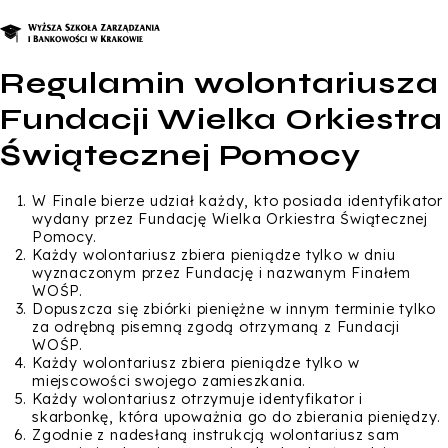
Regulamin wolontariusza
O nas
Fundacji Wielka Orkiestra
Studia
Świątecznej Pomocy
Studia podyplomowe i kursy
W Finale bierze udział każdy, kto posiada identyfikator
wydany przez Fundację Wielka Orkiestra Świątecznej
Kandydat
Pomocy.
Każdy wolontariusz zbiera pieniądze tylko w dniu
Student
wyznaczonym przez Fundację i nazwanym Finałem
WOŚP.
Biznes
Dopuszcza się zbiórki pieniężne w innym terminie tylko
za odrębną pisemną zgodą otrzymaną z Fundacji
Zapisz się na studia
WOŚP.
Każdy wolontariusz zbiera pieniądze tylko w
miejscowości swojego zamieszkania.
Każdy wolontariusz otrzymuje identyfikator i
skarbonkę, która upoważnia go do zbierania pieniędzy.
Zgodnie z nadesłaną instrukcją wolontariusz sam