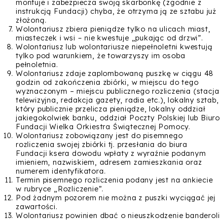
montuje i zabezpiecza swoją skarbonkę (zgodnie z
instrukcją Fundacji) chyba, że otrzyma ją ze sztabu już
złożoną.
Wolontariusz zbiera pieniądze tylko na ulicach miast,
miasteczek i wsi – nie kwestuje „pukając od drzwi”.
Wolontariusz lub wolontariusze niepełnoletni kwestują
tylko pod warunkiem, że towarzyszy im osoba
pełnoletnia.
Wolontariusz zdaje zaplombowaną puszkę w ciągu 48
godzin od zakończenia zbiórki, w miejscu do tego
wyznaczonym – miejscu publicznego rozliczenia (stacja
telewizyjna, redakcja gazety, radia etc.), lokalny sztab,
który publicznie przelicza pieniądze, lokalny oddział
jakiegokolwiek banku, oddział Poczty Polskiej lub Biuro
Fundacji Wielka Orkiestra Świątecznej Pomocy.
Wolontariusz zobowiązany jest do pisemnego
rozliczenia swojej zbiórki tj. przesłania do biura
Fundacji ksera dowodu wpłaty z wyraźnie podanym
imieniem, nazwiskiem, adresem zamieszkania oraz
numerem identyfikatora.
Termin pisemnego rozliczenia podany jest na ankiecie
w rubryce „Rozliczenie”.
Pod żadnym pozorem nie można z puszki wyciągać jej
zawartości.
Wolontariusz powinien dbać o nieuszkodzenie banderoli