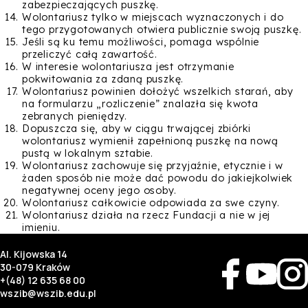
zabezpieczających puszkę.
Wolontariusz tylko w miejscach wyznaczonych i do
tego przygotowanych otwiera publicznie swoją puszkę.
Jeśli są ku temu możliwości, pomaga wspólnie
przeliczyć całą zawartość.
W interesie wolontariusza jest otrzymanie
pokwitowania za zdaną puszkę.
Wolontariusz powinien dołożyć wszelkich starań, aby
na formularzu „rozliczenie” znalazła się kwota
zebranych pieniędzy.
Dopuszcza się, aby w ciągu trwającej zbiórki
wolontariusz wymienił zapełnioną puszkę na nową
pustą w lokalnym sztabie.
Wolontariusz zachowuje się przyjaźnie, etycznie i w
żaden sposób nie może dać powodu do jakiejkolwiek
negatywnej oceny jego osoby.
Wolontariusz całkowicie odpowiada za swe czyny.
Wolontariusz działa na rzecz Fundacji a nie w jej
imieniu.
Al. Kijowska 14
30-079 Kraków
+(48) 12 635 68 00
wszib@wszib.edu.pl