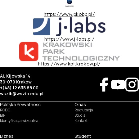
https://www.pkobp.pl/
https://www.j-labs.pl/
https://www.kpt.krakow.pl/
Al. Kijowska 14
30-079 Kraków
+(48) 12 635 68 00
wszib@wszib.edu.pl
Polityka Prywatności
O nas
RODO
Rekrutacja
BIP
Studia
Identyfikacja wizualna
Kontakt
Biznes
Student