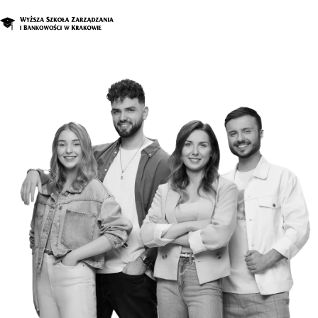
O nas
Studia
Studia podyplomowe i kursy
Kandydat
Student
Biznes
Zapisz się na studia