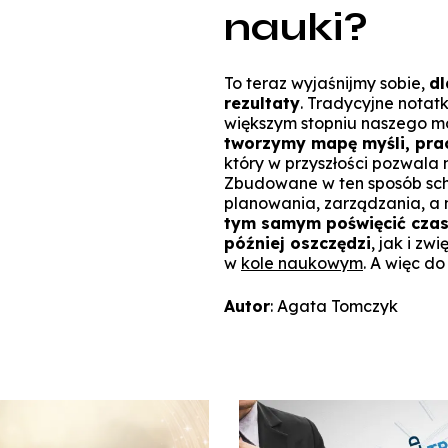
nauki?
To teraz wyjaśnijmy sobie,
dl
rezultaty
. Tradycyjne notatk
większym stopniu naszego m
tworzymy mapę myśli, prac
który w przyszłości pozwala 
Zbudowane w ten sposób schem
planowania, zarządzania, a
tym samym poświęcić czas
później oszczędzi
, jak i zw
w
kole naukowym
. A więc do
Autor
: Agata Tomczyk