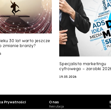
ieku 30 lat warto jeszcze
o zmianie branży?
6
Specjalista marketingu
cyfrowego – zarobki 202
19.05.2026
yka Prywatności
O nas
Rekrutacja
W
Studia
T