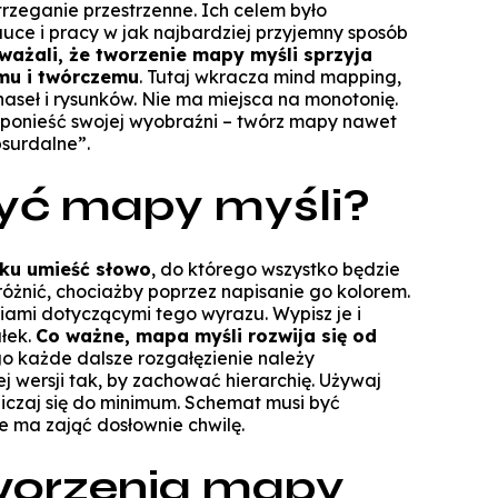
Specjalista ds. Cyberbezpieczeńst
Komunikacja i psychologia w bizn
trzeganie przestrzenne. Ich celem było
Biuro Promocji i Przedsiębior
uce i pracy w jak najbardziej przyjemny sposób
Technologie cyfrowe w rachunkowoś
Zarządzanie zmianą dla liderów
Koło Naukowe Debat WSZiB
Konferencje WSZiB w Krakowie
Psychologia cyfrowa i komunika
Executive Cybersecurity, AI & Di
ważali, że tworzenie mapy myśli sprzyja
Mikropoświadc
Governance in Ban
środowisku on
mu i twórczemu
. Tutaj wkracza
mind mapping
,
Controlling i audyt finansowy
Koło Naukowe Nowych Mediów
aseł i rysunków. Nie ma miejsca na monotonię.
Darmowe kur
Manager HR
Cisco Networking Academy
ę ponieść swojej wyobraźni – twórz mapy nawet
Rachunkowość przedsiębiors
WSZiB gra z WOŚP do końca świata i 
obsługa biur rachunko
bsurdalne”.
Biznes i zarządzanie
Studencka Sesja Naukowa
yć mapy myśli?
Prawo dla managerów IT i liderów b
Zarządzanie
Konkurs Marketplace
cyfr
Informatyka stosowana
Technologie informatyczne i wizuali
Coaching
danych w bizn
Technologie informatyczne w Big Da
ku umieść słowo
, do którego wszystko będzie
Zapytaj WSZiB
różnić, chociażby poprzez napisanie go kolorem.
Zarządzanie zasobami ludzkimi
Executive Leadership & Strategic P
Software engineering i prod
ami dotyczącymi tego wyrazu. Wypisz je i
Management in Ban
oprogramow
łek.
Co ważne, mapa myśli rozwija się od
Zarządzanie przedsiębiorstwem
go każde dalsze rozgałęzienie należy
Doradztwo podatkowe
 wersji tak, by zachować hierarchię. Używaj
Logistyka w przedsiębiorstwie
aniczaj się do minimum. Schemat musi być
ie ma zająć dosłownie chwilę.
Studia z partnerem LUQAM
Marketing cyfrowy
worzenia mapy
Automotive Quality Expert