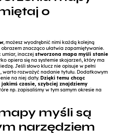
Technologie cyfrowe w marketingu
miętaj o
Manager Projektów AI
Marketing i social media
Lean Sigma Academy
AI w kreacji i komunikacji cyfrowej
Manager Industry 4.0
ów
, możesz wyodrębnić nimi każdą kolejną
TPM Champion - Utrzymanie ruc
 z obrazem znacząco ułatwia zapamiętywanie.
prak
 umiar, inaczej
stworzona mapa myśli stanie
tko opiera się na systemie skojarzeń, który ma
Manager jakości i bezpieczeń
zę. Jeśli słowo klucz nie opisuje w pełni
żywn
i, warto rozważyć nadanie tytułu. Dodatkowym
Manager Planowania i Zarządz
nie na niej daty.
Dzięki temu chcąc
Produ
 jakimś czasie, szybciej znajdziemy
które np. zapisaliśmy w tym samym okresie na
mapy myśli są
ym narzędziem