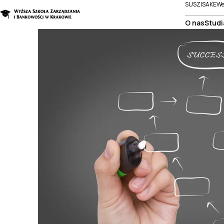
SUSZI
SAKE
We
O nas
Studi