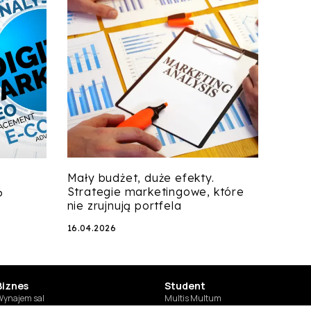
Mały budżet, duże efekty.
Strategie marketingowe, które
6
nie zrujnują portfela
16.04.2026
Biznes
Student
SUSZI
ynajem sal
Multis Multum
argi pracy
Biblioteka