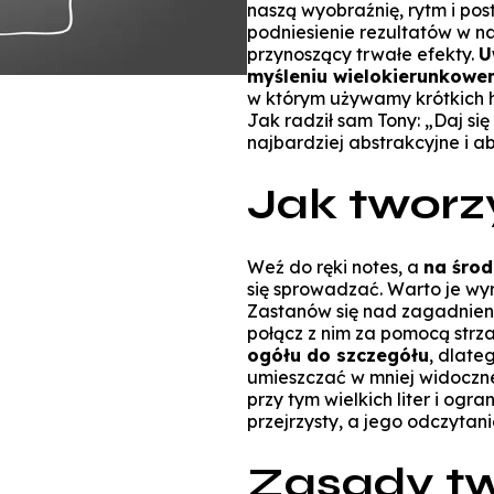
naszą wyobraźnię, rytm i pos
podniesienie rezultatów w na
przynoszący trwałe efekty.
U
myśleniu wielokierunkowe
w którym używamy krótkich h
Jak radził sam Tony: „Daj si
najbardziej abstrakcyjne i a
Jak tworz
Weź do ręki notes, a
na środ
się sprowadzać. Warto je wy
Zastanów się nad zagadnieni
połącz z nim za pomocą strza
ogółu do szczegółu
, dlate
umieszczać w mniej widocznej
przy tym wielkich liter i ogr
przejrzysty, a jego odczytan
Zasady t