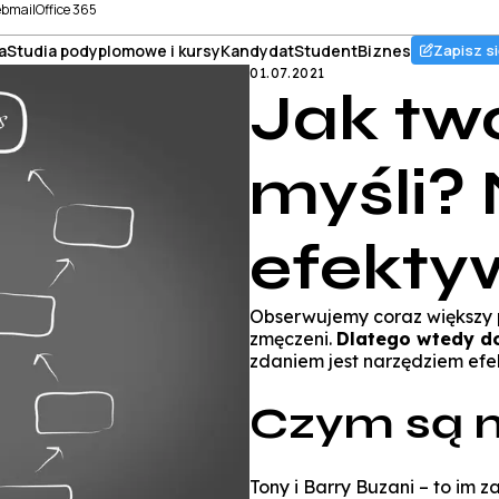
bmail
Office 365
a
Studia podyplomowe i kursy
Kandydat
Student
Biznes
Zapisz si
01.07.2021
Jak tw
myśli?
efekty
Obserwujemy coraz większy p
zmęczeni.
Dlatego wtedy d
zdaniem jest narzędziem efe
Czym są 
Tony i Barry Buzani – to im 