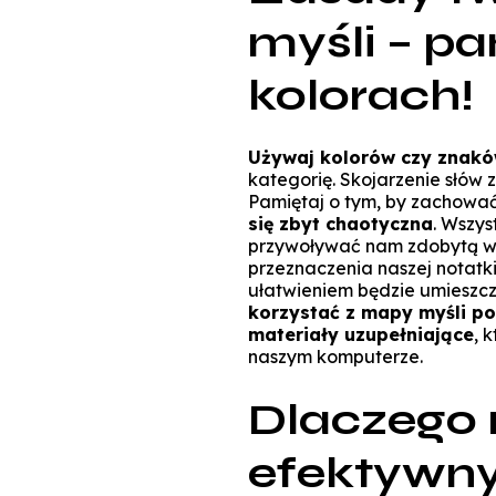
myśli – pa
kolorach!
Używaj kolorów czy znak
kategorię. Skojarzenie słów
Pamiętaj o tym, by zachować
się zbyt chaotyczna
. Wszys
przywoływać nam zdobytą wied
przeznaczenia naszej notatk
ułatwieniem będzie umieszcze
korzystać z mapy myśli po
materiały uzupełniające
, 
naszym komputerze.
Dlaczego 
efektywn