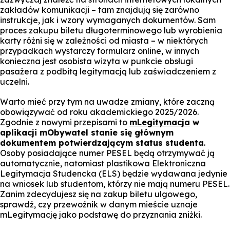
zakładów komunikacji – tam znajdują się zarówno
instrukcje, jak i wzory wymaganych dokumentów. Sam
proces zakupu biletu długoterminowego lub wyrobienia
karty różni się w zależności od miasta – w niektórych
przypadkach wystarczy formularz online, w innych
konieczna jest osobista wizyta w punkcie obsługi
pasażera z podbitą legitymacją lub zaświadczeniem z
uczelni.
Warto mieć przy tym na uwadze zmiany, które zaczną
obowiązywać od roku akademickiego 2025/2026.
Zgodnie z nowymi przepisami to
mLegitymacja
w
aplikacji mObywatel stanie się głównym
dokumentem potwierdzającym status studenta
.
Osoby posiadające numer PESEL będą otrzymywać ją
automatycznie, natomiast plastikowa Elektroniczna
Legitymacja Studencka (ELS) będzie wydawana jedynie
na wniosek lub studentom, którzy nie mają numeru PESEL.
Zanim zdecydujesz się na zakup biletu ulgowego,
sprawdź, czy przewoźnik w danym mieście uznaje
mLegitymację jako podstawę do przyznania zniżki.