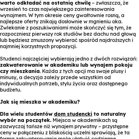
warto odkładać na ostatnią chwilę
– zwłaszcza, że
wrzesień to czas największego zainteresowania
wynajmem. W tym okresie ceny gwałtownie rosną, a
najlepsze oferty znikają dosłownie w mgnieniu oka.
Zwlekanie z poszukiwaniami może skończyć się tym, że
rozpoczniesz pierwszy rok studiów bez dachu nad głową
lub będziesz zmuszony wybierać spośród najdroższych i
najmniej korzystnych propozycji.
Studenci najczęściej wybierają jedno z dwóch rozwiązań:
zakwaterowanie w akademiku lub wynajem pokoju
czy mieszkania
. Każda z tych opcji ma swoje plusy i
minusy, a decyzja zależy przede wszystkim od
indywidualnych potrzeb, stylu życia oraz dostępnego
budżetu.
Jak się mieszka w akademiku?
Dla wielu studentów
dom studencki
to naturalny
wybór na początek.
Miejsca w akademikach są
zazwyczaj tańsze niż wynajem prywatny – przystępne
ceny w połączeniu z bliskością uczelni sprawiają, że ta
forma zakwaterowania może ułatwić codzienne