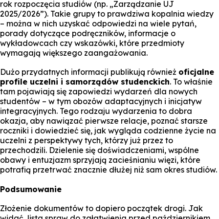
rok rozpoczęcia studiów (np. „Zarządzanie UJ
2025/2026”). Takie grupy to prawdziwa kopalnia wiedzy
– można w nich uzyskać odpowiedzi na wiele pytań,
porady dotyczące podręczników, informacje o
wykładowcach czy wskazówki, które przedmioty
wymagają większego zaangażowania.
Dużo przydatnych informacji publikują również
oficjalne
profile uczelni i samorządów studenckich
. To właśnie
tam pojawiają się zapowiedzi wydarzeń dla nowych
studentów – w tym obozów adaptacyjnych i inicjatyw
integracyjnych. Tego rodzaju wydarzenia to dobra
okazja, aby nawiązać pierwsze relacje, poznać starsze
roczniki i dowiedzieć się, jak wygląda codzienne życie na
uczelni z perspektywy tych, którzy już przez to
przechodzili. Dzielenie się doświadczeniami, wspólne
obawy i entuzjazm sprzyjają zacieśnianiu więzi, które
potrafią przetrwać znacznie dłużej niż sam okres studiów.
Podsumowanie
Złożenie dokumentów to dopiero początek drogi. Jak
widać, lista spraw do załatwienia przed październikiem