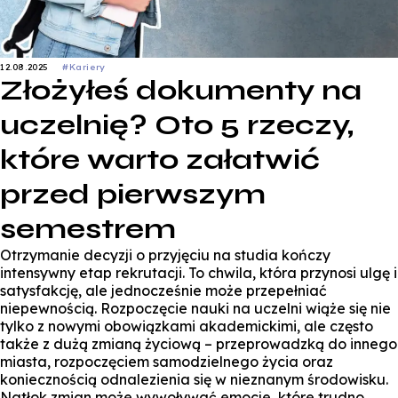
12.08.2025
#Kariery
Złożyłeś dokumenty na
uczelnię? Oto 5 rzeczy,
które warto załatwić
przed pierwszym
semestrem
Otrzymanie decyzji o przyjęciu na studia kończy
intensywny etap rekrutacji. To chwila, która przynosi ulgę i
satysfakcję, ale jednocześnie może przepełniać
niepewnością. Rozpoczęcie nauki na uczelni wiąże się nie
tylko z nowymi obowiązkami akademickimi, ale często
także z dużą zmianą życiową – przeprowadzką do innego
miasta, rozpoczęciem samodzielnego życia oraz
koniecznością odnalezienia się w nieznanym środowisku.
Natłok zmian może wywoływać emocje, które trudno