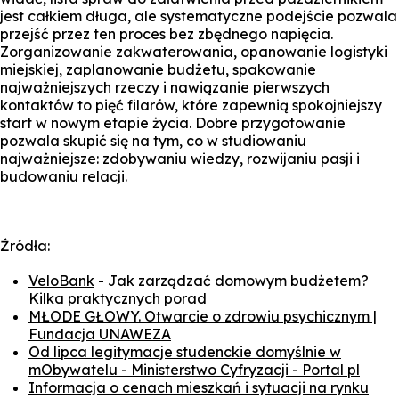
jest całkiem długa, ale systematyczne podejście pozwala
przejść przez ten proces bez zbędnego napięcia.
Zorganizowanie zakwaterowania, opanowanie logistyki
miejskiej, zaplanowanie budżetu, spakowanie
najważniejszych rzeczy i nawiązanie pierwszych
kontaktów to pięć filarów, które zapewnią spokojniejszy
start w nowym etapie życia. Dobre przygotowanie
pozwala skupić się na tym, co w studiowaniu
najważniejsze: zdobywaniu wiedzy, rozwijaniu pasji i
budowaniu relacji.
Źródła:
VeloBank
- Jak zarządzać domowym budżetem?
Kilka praktycznych porad
MŁODE GŁOWY. Otwarcie o zdrowiu psychicznym |
Fundacja UNAWEZA
Od lipca legitymacje studenckie domyślnie w
mObywatelu - Ministerstwo Cyfryzacji - Portal
pl
Informacja o cenach mieszkań i sytuacji na rynku