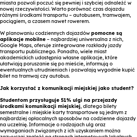
miasta pozwoli poczuć się pewniej i szybciej odnaleźć w
nowej rzeczywistości. Warto porównać czas dojazdu
różnymi środkami transportu – autobusem, tramwajem,
pociągiem, a czasem nawet rowerem.
W planowaniu codziennych dojazdów
pomocne są
aplikacje mobilne
– najbardziej uniwersalna z nich,
Google Maps, oferuje zintegrowane rozkłady jazdy
transportu publicznego. Ponadto, wiele miast
akademickich udostępnia własne aplikacje, które
ułatwiają poruszanie się po mieście, informują o
ewentualnych utrudnieniach i pozwalają wygodnie kupić
bilet na tramwaj czy autobus.
Jak korzystać z komunikacji miejskiej jako student?
Studentom przysługuje 51% ulgi na przejazdy
środkami komunikacji miejskiej
, dlatego bilety
semestralne i miejskie karty transportowe są jednym z
najbardziej opłacalnych sposobów na codzienne dojazdy
na uczelnię. Informacje o rodzajach ulg oraz
wymaganiach związanych z ich uzyskaniem można
zazwyczaj znaleźć na stronach internetowych lokalnych