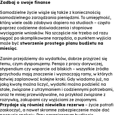
Zadbaj o swoje finanse
Samodzielne życie wiąże się także z koniecznością
samodzielnego zarządzania pieniędzmi. To umiejętność,
którą wiele osób zdobywa dopiero na studiach – często
poprzez codzienne doświadczenia i stopniowe
wyciąganie wniosków. Na szczęście nie trzeba od razu
sięgać po skomplikowane narzędzia, a punktem wyjścia
może być
stworzenie prostego planu budżetu na
miesiąc
.
Zanim przejdziemy do wydatków, dobrze przyjrzeć się
temu, czym dysponujemy. Pensja z pracy dorywczej,
stypendium czy wsparcie od bliskich – wszystkie źródła
przychodu mają znaczenie i wyznaczają ramy, w których
łatwiej zaplanować kolejne kroki. Gdy wiadomo już, na
jaką kwotę można liczyć, wydatki można podzielić na
stałe, związane z utrzymaniem i codziennymi potrzebami,
oraz te mniej przewidywalne, na przykład związane z
rozrywką, zakupami czy wyjściami ze znajomymi.
Przydaje się również niewielka rezerwa
– życie potrafi
zaskoczyć, a nawet skromne zabezpieczenie może dać
poczucie spokoju. Przy ograniczonym budżecie