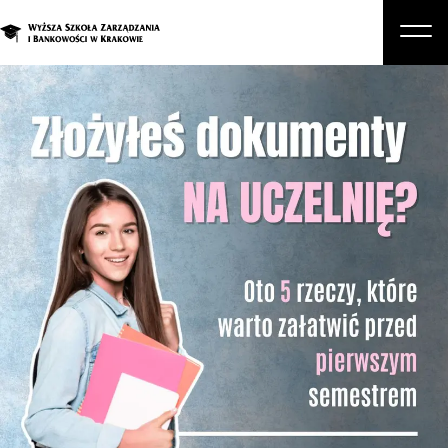
O nas
Studia
Studia podyplomowe i kursy
Kandydat
Student
Biznes
Zapisz się na studia