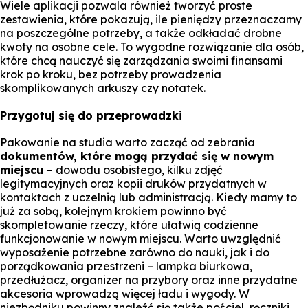
Wiele aplikacji pozwala również tworzyć proste
zestawienia, które pokazują, ile pieniędzy przeznaczamy
na poszczególne potrzeby, a także odkładać drobne
kwoty na osobne cele. To wygodne rozwiązanie dla osób,
które chcą nauczyć się zarządzania swoimi finansami
krok po kroku, bez potrzeby prowadzenia
skomplikowanych arkuszy czy notatek.
Przygotuj się do przeprowadzki
Pakowanie na studia warto zacząć od zebrania
dokumentów, które mogą przydać się w nowym
miejscu
– dowodu osobistego, kilku zdjęć
legitymacyjnych oraz kopii druków przydatnych w
kontaktach z uczelnią lub administracją. Kiedy mamy to
już za sobą, kolejnym krokiem powinno być
skompletowanie rzeczy, które ułatwią codzienne
funkcjonowanie w nowym miejscu. Warto uwzględnić
wyposażenie potrzebne zarówno do nauki, jak i do
porządkowania przestrzeni – lampka biurkowa,
przedłużacz, organizer na przybory oraz inne przydatne
akcesoria wprowadzą więcej ładu i wygody. W
niezbędniku powinny znaleźć się także pościel, ręczniki,