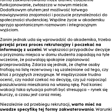
funkcjonowanie, zwłaszcza w nowym mieście.
Dodatkowym atutem jest możliwość łatwego
nawiązywania znajomości i poczucie przynależności do
społeczności studenckiej. Wspólne życie w akademiku
sprzyja spontanicznym rozmowom i integracyjnym
wyjściom.
Zanim jednak uda się wprowadzić do akademika, trzeba
przejść przez proces rekrutacyjny i poczekać na
informację z uczelni
. W większości przypadków decyzje
o przyznaniu miejsca w domu studenta zapadają na tyle
wcześnie, że pozwalają spokojnie zaplanować
przeprowadzkę. Zdarza się jednak, że chętne osoby
trafiają na listę rezerwową i są uzależnione od tego, czy
ktoś z przyjętych zrezygnuje. W międzyczasie trudno
ocenić, czy nadal czekać na decyzję, czy już rozpocząć
poszukiwania mieszkania na własną rękę. Pod koniec
wakacji taka sytuacja potrafi być stresująca – rynek się
kurczy, a czasu jest coraz mniej.
Niezależnie od przebiegu rekrutacji,
warto mieć na
uwadze specyfikę tej formy zakwaterowania
. Warunki