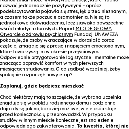
nazwać jednoznacznie pozytywnymi – oprócz
podekscytowania pojawia się stres, lęk przed nieznanym,
a czasem także poczucie osamotnienia. Nie są to
jednostkowe doświadczenia, lecz zjawisko powszechne
wśród młodych dorosłych. Raport
MŁODE GŁOWY.
Otwarcie o zdrowiu psychicznym
Fundacji UNAWEZA
pokazuje, że osoby wkraczające w dorosłość coraz
częściej zmagają się z presją i napięciem emocjonalnym,
które towarzyszą im w okresie przejściowym.
Odpowiednie przygotowanie logistyczne i mentalne może
znacząco poprawić komfort w tych pierwszych
miesiącach studiowania. O co zadbać wcześniej, żeby
spokojnie rozpocząć nowy etap?
Zaplanuj, gdzie będziesz mieszkać
Choć niektórzy mają to szczęście, że wybrana uczelnia
znajduje się w pobliżu rodzinnego domu i codzienne
dojazdy są jak najbardziej możliwe, wiele osób staje
przed koniecznością przeprowadzki. W przypadku
studiów w innym mieście konieczne jest znalezienie
odpowiedniego zakwaterowania.
To kwestia, której nie