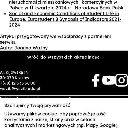
nieruchomości mieszkaniowych i komercyjnych w
Polsce w II kwartale 2024 r. – Narodowy Bank Polski
Social and Economic Conditions of Student Life in
Europe. Eurostudent 8 Synopsis of Indicators 2021-
2024
Artykuł przygotowany we współpracy z partnerem
serwisu.
Autor: Joanna Ważny
Wróć do wszystkich aktualności
Al. Kijowska 14
30-079 Kraków
+(48) 12 635 68 00
wszib@wszib.edu.pl
Polityka Prywatności
O nas
RODO
Rekrutacja
Szanujemy Twoją prywatność
BIP
Studia
Identyfikacja wizualna
Kontakt
Używamy plików cookie, aby poprawić jakość
korzystania z naszej strony oraz w celach
analitycznych i marketingowych (np. Mapy Google).
Biznes
Student