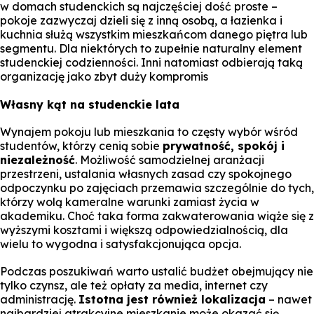
w domach studenckich są najczęściej dość proste –
pokoje zazwyczaj dzieli się z inną osobą, a łazienka i
kuchnia służą wszystkim mieszkańcom danego piętra lub
segmentu. Dla niektórych to zupełnie naturalny element
studenckiej codzienności. Inni natomiast odbierają taką
organizację jako zbyt duży kompromis
Własny kąt na studenckie lata
Wynajem pokoju lub mieszkania to częsty wybór wśród
studentów, którzy cenią sobie
prywatność, spokój i
niezależność
. Możliwość samodzielnej aranżacji
przestrzeni, ustalania własnych zasad czy spokojnego
odpoczynku po zajęciach przemawia szczególnie do tych,
którzy wolą kameralne warunki zamiast życia w
akademiku. Choć taka forma zakwaterowania wiąże się z
wyższymi kosztami i większą odpowiedzialnością, dla
wielu to wygodna i satysfakcjonująca opcja.
Podczas poszukiwań warto ustalić budżet obejmujący nie
tylko czynsz, ale też opłaty za media, internet czy
administrację.
Istotna jest również lokalizacja
– nawet
najbardziej atrakcyjne mieszkanie może okazać się