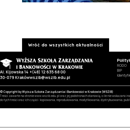
Wróć do wszystkich aktualności
Polit
RODO
BIP
Al. Kijowska 14
+(48) 12 635 68 00
Identyf
30-079 Kraków
wszib@wszib.edu.pl
© Copyright by Wyższa Szkoła Zarządzania i Bankowości w Krakowie (WSZIB)
Treści zawarte na stronie www.wszib.edu.pl oraz jej podstronach stanowią, o ile nie wskazano 
do tych treści oraz ich części: kopiowania, reprodukowania, modyfikowania, dystrybuowania, pub