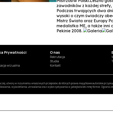
Mistrzostw Polski.Leszno gośc
zawodników z każdej strefy,
Podczas trwających dwa dni
wysoki o czym świadczy obec
Mistrz Świata oraz Europy P
medalistka ME, a także inni c
Pekinie 2008.
yka Prywatności
O nas
Rekrutacja
W
Studia
T
ikacja wizualna
Kontakt
inaczej, utwory w rozumieniu właściwych przepisów, do których prawa majątkowe autorskie przys
likowania, wyświetlania, utrwalania oraz wykorzystywania w jakiejkolwiek innej formie. Ogranic