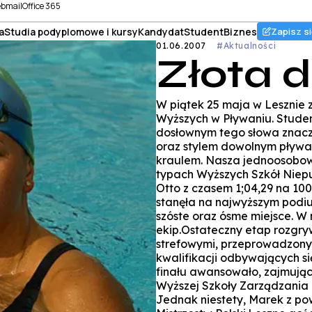
bmail
Office 365
a
Studia podyplomowe i kursy
Kandydat
Student
Biznes
Zapisz si
01.06.2007
#Aktualności
Złota 
W piątek 25 maja w Lesznie z
Wyższych w Pływaniu. Studen
dosłownym tego słowa znacze
oraz stylem dowolnym pływa
kraulem. Nasza jednoosobo
typach Wyższych Szkół Niepu
Otto z czasem 1;04,29 na 10
stanęła na najwyższym podium
szóste oraz ósme miejsce. W
ekip.Ostateczny etap rozgr
strefowymi, przeprowadzonym
kwalifikacji odbywających s
finału awansowało, zajmują
Wyższej Szkoły Zarządzania 
Jednak niestety, Marek z pow