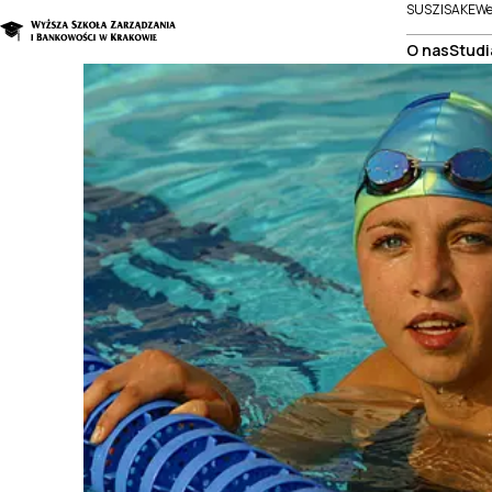
SUSZI
SAKE
We
O nas
Studi