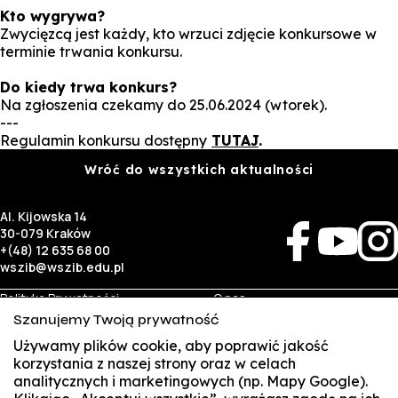
Kto wygrywa?
Zwycięzcą jest każdy, kto wrzuci zdjęcie konkursowe w
terminie trwania konkursu.
Do kiedy trwa konkurs?
Na zgłoszenia czekamy do 25.06.2024 (wtorek).
---
Regulamin konkursu dostępny
TUTAJ
.
Wróć do wszystkich aktualności
Al. Kijowska 14
30-079 Kraków
+(48) 12 635 68 00
wszib@wszib.edu.pl
Polityka Prywatności
O nas
RODO
Rekrutacja
Szanujemy Twoją prywatność
BIP
Studia
Identyfikacja wizualna
Kontakt
Używamy plików cookie, aby poprawić jakość
korzystania z naszej strony oraz w celach
analitycznych i marketingowych (np. Mapy Google).
Biznes
Student