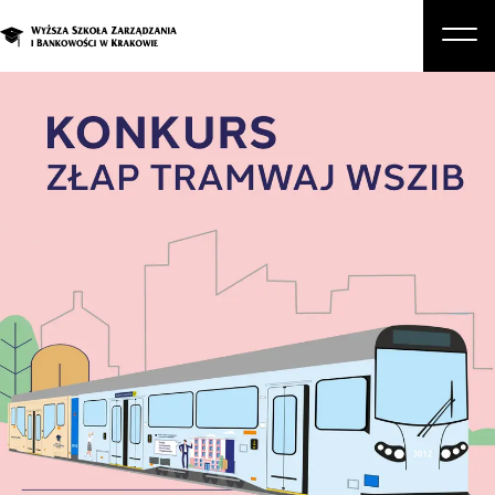
O nas
Studia
Studia podyplomowe i kursy
Kandydat
Student
Biznes
Zapisz się na studia