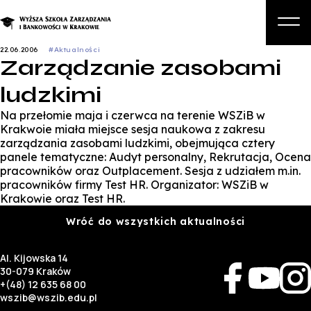
22.06.2006
#Aktualności
Zarządzanie zasobami
O nas
ludzkimi
Studia
Na przełomie maja i czerwca na terenie WSZiB w
Studia podyplomowe i kursy
Krakwoie miała miejsce sesja naukowa z zakresu
zarządzania zasobami ludzkimi, obejmująca cztery
Kandydat
panele tematyczne: Audyt personalny, Rekrutacja, Ocena
pracowników oraz Outplacement. Sesja z udziałem m.in.
Student
pracowników firmy Test HR. Organizator: WSZiB w
Krakowie oraz Test HR.
Biznes
Wróć do wszystkich aktualności
Zapisz się na studia
Al. Kijowska 14
30-079 Kraków
+(48) 12 635 68 00
wszib@wszib.edu.pl