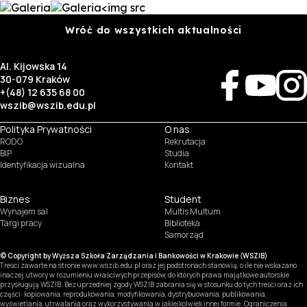
<img src
Wróć do wszystkich aktualności
Al. Kijowska 14
30-079 Kraków
+(48) 12 635 68 00
wszib@wszib.edu.pl
Polityka Prywatności
O nas
RODO
Rekrutacja
BIP
Studia
Identyfikacja wizualna
Kontakt
Biznes
Student
Wynajem sal
Multis Multum
Targi pracy
Biblioteka
Samorząd
© Copyright by Wyższa Szkoła Zarządzania i Bankowości w Krakowie (WSZIB)
Treści zawarte na stronie www.wszib.edu.pl oraz jej podstronach stanowią, o ile nie wskazano
inaczej, utwory w rozumieniu właściwych przepisów, do których prawa majątkowe autorskie
przysługują WSZIB. Bez uprzedniej zgody WSZIB zabrania się w stosunku do tych treści oraz ich
części: kopiowania, reprodukowania, modyfikowania, dystrybuowania, publikowania,
wyświetlania, utrwalania oraz wykorzystywania w jakiejkolwiek innej formie. Ograniczenia