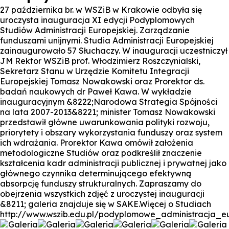
27 października br. w WSZiB w Krakowie odbyła się
uroczysta inauguracja XI edycji Podyplomowych
Studiów Administracji Europejskiej. Zarządzanie
funduszami unijnymi. Studia Administracji Europejskiej
zainaugurowało 57 Słuchaczy. W inauguracji uczestniczył
JM Rektor WSZiB prof. Włodzimierz Roszczynialski,
Sekretarz Stanu w Urzędzie Komitetu Integracji
Europejskiej Tomasz Nowakowski oraz Prorektor ds.
badań naukowych dr Paweł Kawa. W wykładzie
inauguracyjnym &8222;Narodowa Strategia Spójności
na lata 2007-2013&8221; minister Tomasz Nowakowski
przedstawił główne uwarunkowania polityki rozwoju,
priorytety i obszary wykorzystania funduszy oraz system
ich wdrażania. Prorektor Kawa omówił założenia
metodologiczne Studiów oraz podkreślił znaczenie
kształcenia kadr administracji publicznej i prywatnej jako
głównego czynnika determinującego efektywną
absorpcję funduszy strukturalnych. Zapraszamy do
obejrzenia wszystkich zdjęć z uroczystej inauguracji
&8211; galeria znajduje się w SAKE.Więcej o Studiach
http://www.wszib.edu.pl/podyplomowe_administracja_e