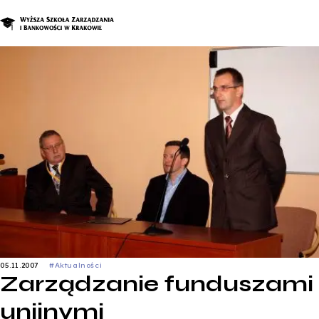
Studia podyplomo
Zapisz się
05.11.2007
#Aktualności
Zarządzanie funduszami
unijnymi