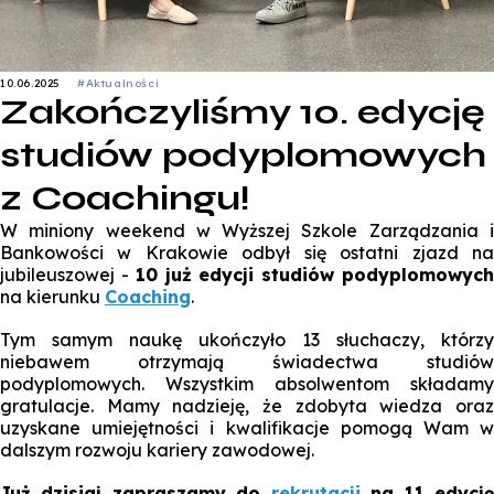
10.06.2025
#Aktualności
Zakończyliśmy 10. edycję
studiów podyplomowych
z Coachingu!
W miniony weekend w Wyższej Szkole Zarządzania i
Bankowości w Krakowie odbył się ostatni zjazd na
jubileuszowej -
10 już edycji studiów podyplomowyc
na kierunku
Coaching
.
Tym samym naukę ukończyło 13 słuchaczy, którzy
niebawem otrzymają świadectwa studiów
podyplomowych. Wszystkim absolwentom składamy
gratulacje. Mamy nadzieję, że zdobyta wiedza oraz
uzyskane umiejętności i kwalifikacje pomogą Wam w
dalszym rozwoju kariery zawodowej.
Już dzisiaj zapraszamy do
rekrutacji
na 11 edycj