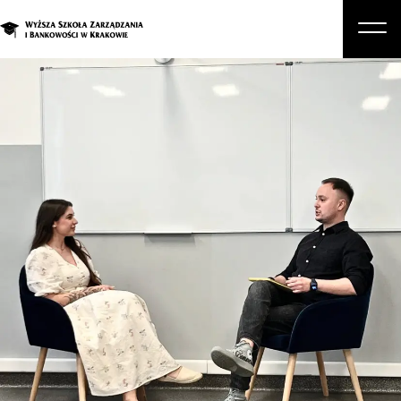
O nas
Studia
Studia podyplomowe i kursy
Kandydat
Student
Biznes
Zapisz się na studia