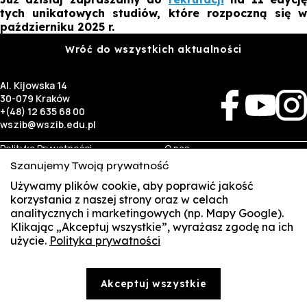
tych unikatowych studiów, które rozpoczną się w
październiku 2025 r.
Wróć do wszystkich aktualności
Al. Kijowska 14
30-079 Kraków
+(48) 12 635 68 00
wszib@wszib.edu.pl
Polityka Prywatności
O nas
RODO
Rekrutacja
Szanujemy Twoją prywatność
BIP
Studia
Identyfikacja wizualna
Kontakt
Używamy plików cookie, aby poprawić jakość
korzystania z naszej strony oraz w celach
analitycznych i marketingowych (np. Mapy Google).
Biznes
Student
Klikając „Akceptuj wszystkie”, wyrażasz zgodę na ich
Wynajem sal
Multis Multum
użycie.
Polityka prywatności
SUSZI
Targi pracy
Biblioteka
Samorząd
SAKE
© Copyright by Wyższa Szkoła Zarządzania i Bankowości w Krakowie (WSZIB)
Akceptuj wszystkie
Treści zawarte na stronie www.wszib.edu.pl oraz jej podstronach stanowią, o ile nie wskazano
Webmail
inaczej, utwory w rozumieniu właściwych przepisów, do których prawa majątkowe autorskie
przysługują WSZIB. Bez uprzedniej zgody WSZIB zabrania się w stosunku do tych treści oraz ich