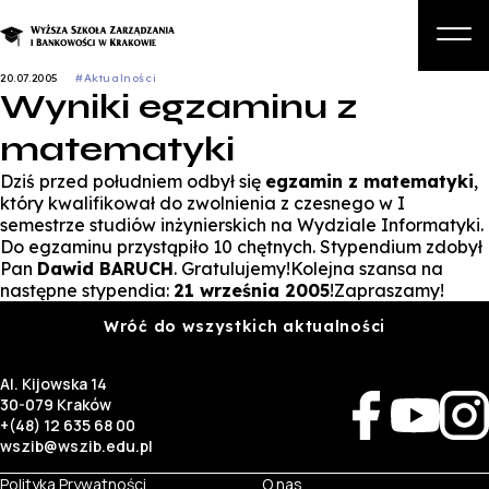
20.07.2005
#Aktualności
Wyniki egzaminu z
O nas
matematyki
Studia
Dziś przed południem odbył się
egzamin z matematyki
,
Studia podyplomowe i kursy
który kwalifikował do zwolnienia z czesnego w I
semestrze studiów inżynierskich na Wydziale Informatyki.
Kandydat
Do egzaminu przystąpiło 10 chętnych. Stypendium zdobył
Pan
Dawid BARUCH
. Gratulujemy!Kolejna szansa na
Student
następne stypendia:
21 września 2005
!Zapraszamy!
Wróć do wszystkich aktualności
Biznes
Zapisz się na studia
Al. Kijowska 14
30-079 Kraków
+(48) 12 635 68 00
wszib@wszib.edu.pl
Polityka Prywatności
O nas