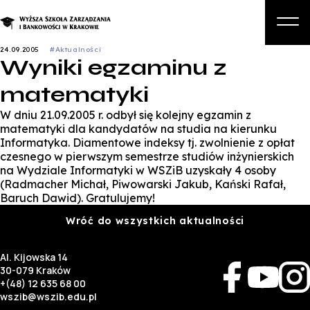
24.09.2005
#Aktualności
Wyniki egzaminu z
O nas
matematyki
Studia
W dniu 21.09.2005 r. odbył się kolejny egzamin z
Studia podyplomowe i kursy
matematyki dla kandydatów na studia na kierunku
Informatyka. Diamentowe indeksy tj. zwolnienie z opłat
Kandydat
czesnego w pierwszym semestrze studiów inżynierskich
na Wydziale Informatyki w WSZiB uzyskały 4 osoby
Student
(Radmacher Michał, Piwowarski Jakub, Kański Rafał,
Baruch Dawid). Gratulujemy!
Biznes
Wróć do wszystkich aktualności
Zapisz się na studia
Al. Kijowska 14
30-079 Kraków
+(48) 12 635 68 00
wszib@wszib.edu.pl