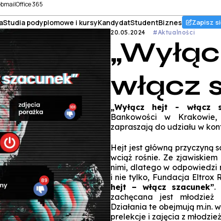
bmail
Office 365
a
Studia podyplomowe i kursy
Kandydat
Student
Biznes
Zapisz si
20.05.2024
#Aktualności
„Wyłącz
włącz 
„Wyłącz hejt - włącz s
Bankowości w Krakowie, 
zapraszają do udziału w konf
Hejt jest główną przyczyną s
wciąż rośnie. Ze zjawiskiem
nimi, dlatego w odpowiedzi 
i nie tylko, Fundacja Eltrox
hejt – włącz szacunek”
.
zachęcana jest młodzież 
Działania te obejmują m.in. 
prelekcje i zajęcia z młodzież