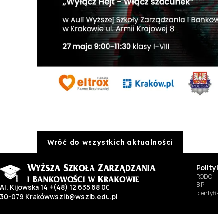
Wróć do wszystkich aktualności
Polit
RODO
BIP
Al. Kijowska 14
+(48) 12 635 68 00
Identyf
30-079 Kraków
wszib@wszib.edu.pl