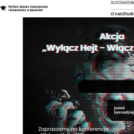
SUSZI
SAKE
We
O nas
Studi