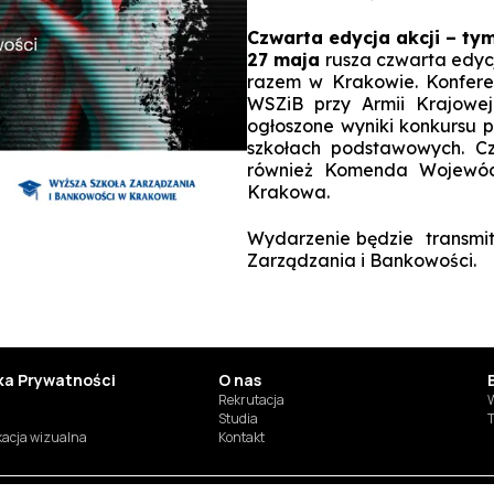
Czwarta edycja akcji – ty
27 maja
rusza czwarta edyc
razem w Krakowie. Konfere
WSZiB przy Armii Krajowe
ogłoszone wyniki konkursu
szkołach podstawowych. Cz
również Komenda Wojewód
Krakowa.
Wydarzenie będzie transmi
Zarządzania i Bankowości.
yka Prywatności
O nas
Rekrutacja
W
Studia
T
ikacja wizualna
Kontakt