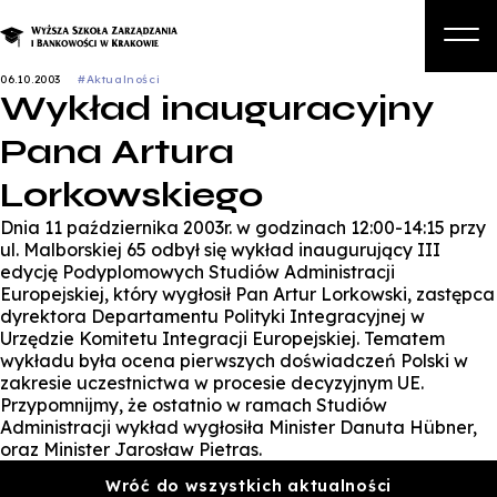
06.10.2003
#Aktualności
Wykład inauguracyjny
O nas
Pana Artura
Studia
Lorkowskiego
Studia podyplomowe i kursy
Dnia 11 października 2003r. w godzinach 12:00-14:15 przy
Kandydat
ul. Malborskiej 65 odbył się wykład inaugurujący III
edycję Podyplomowych Studiów Administracji
Student
Europejskiej, który wygłosił Pan Artur Lorkowski, zastępca
dyrektora Departamentu Polityki Integracyjnej w
Biznes
Urzędzie Komitetu Integracji Europejskiej. Tematem
wykładu była ocena pierwszych doświadczeń Polski w
Zapisz się na studia
zakresie uczestnictwa w procesie decyzyjnym UE.
Przypomnijmy, że ostatnio w ramach Studiów
Administracji wykład wygłosiła Minister Danuta Hübner,
oraz Minister Jarosław Pietras.
Wróć do wszystkich aktualności