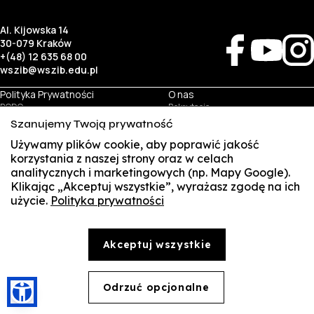
Al. Kijowska 14
30-079 Kraków
+(48) 12 635 68 00
wszib@wszib.edu.pl
Polityka Prywatności
O nas
RODO
Rekrutacja
BIP
Studia
Szanujemy Twoją prywatność
Identyfikacja wizualna
Kontakt
Używamy plików cookie, aby poprawić jakość
korzystania z naszej strony oraz w celach
Biznes
Student
analitycznych i marketingowych (np. Mapy Google).
Wynajem sal
Multis Multum
Klikając „Akceptuj wszystkie”, wyrażasz zgodę na ich
Targi pracy
Biblioteka
użycie.
Polityka prywatności
SUSZI
Samorząd
© Copyright by Wyższa Szkoła Zarządzania i Bankowości w Krakowie (WSZIB)
SAKE
Treści zawarte na stronie www.wszib.edu.pl oraz jej podstronach stanowią, o ile nie wskazano
Akceptuj wszystkie
inaczej, utwory w rozumieniu właściwych przepisów, do których prawa majątkowe autorskie
przysługują WSZIB. Bez uprzedniej zgody WSZIB zabrania się w stosunku do tych treści oraz ich
Webmail
części: kopiowania, reprodukowania, modyfikowania, dystrybuowania, publikowania,
wyświetlania, utrwalania oraz wykorzystywania w jakiejkolwiek innej formie. Ograniczenia
Office 365
powyższe nie dotyczą dozwolonego użytku osobistego.
Odrzuć opcjonalne
🍪