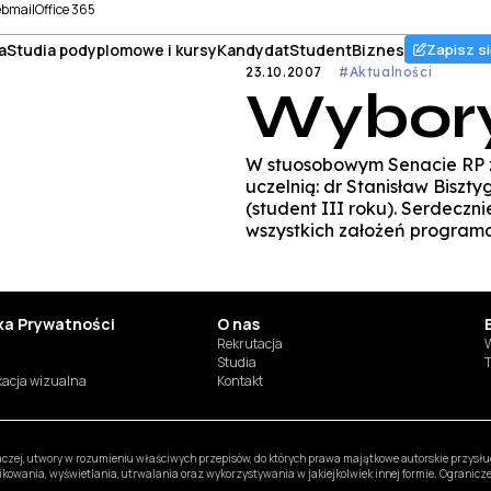
bmail
Office 365
a
Studia podyplomowe i kursy
Kandydat
Student
Biznes
Zapisz si
23.10.2007
#Aktualności
Wybor
W stuosobowym Senacie RP zn
uczelnią: dr Stanisław Bisz
(student III roku). Serdeczn
wszystkich założeń program
yka Prywatności
O nas
Rekrutacja
W
Studia
T
ikacja wizualna
Kontakt
inaczej, utwory w rozumieniu właściwych przepisów, do których prawa majątkowe autorskie przys
likowania, wyświetlania, utrwalania oraz wykorzystywania w jakiejkolwiek innej formie. Ogranic