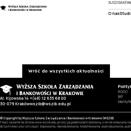
SUSZI
SAKE
We
O nas
Studi
Wróć do wszystkich aktualności
Polit
RODO
BIP
Al. Kijowska 14
+(48) 12 635 68 00
Identyf
30-079 Kraków
wszib@wszib.edu.pl
© Copyright by Wyższa Szkoła Zarządzania i Bankowości w Krakowie (WSZIB)
Treści zawarte na stronie www.wszib.edu.pl oraz jej podstronach stanowią, o ile nie wskazano 
do tych treści oraz ich części: kopiowania, reprodukowania, modyfikowania, dystrybuowania, pub