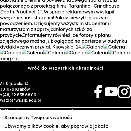
połączonego z projekcją filmu Tarantino "Grindhouse.
Death Proof vol. 1". W spocie reklamowym wystąpili
wyłącznie nasi studenci!Pokaz cieszył się dużym
powodzeniem. Dziękujemy wszystkim studentom i
maturzystom z zaprzyjaźnionych szkół za
przybycie.Informujemy również, że fotosy z planu
zdjęciowego można już oglądać na parterze w budynku
dydaktycznym przy al. Kijowskiej 14.
<img src
Wróć do wszystkich aktualności
Al. Kijowska 14
30-079 Kraków
+(48) 12 635 68 00
wszib@wszib.edu.pl
Polityka Prywatności
O nas
RODO
Rekrutacja
Szanujemy Twoją prywatność
BIP
Studia
Używamy plików cookie, aby poprawić jakość
Identyfikacja wizualna
Kontakt