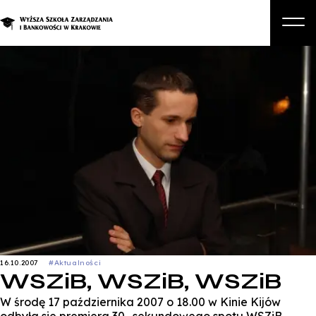
O nas
Studia
Studia podyplomowe i kursy
Kandydat
Student
Biznes
Zapisz się na studia
16.10.2007
#Aktualności
WSZiB, WSZiB, WSZiB
W środę 17 października 2007 o 18.00 w Kinie Kijów
odbyła sie premiera 30- sekundowego spotu WSZiB