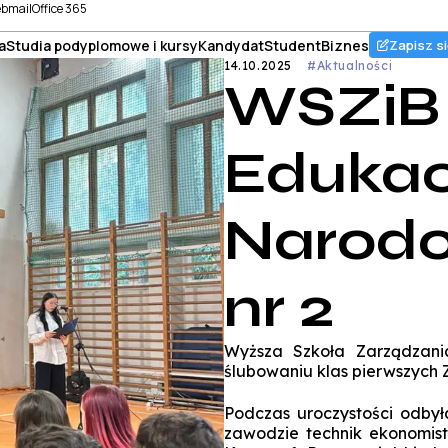
bmail
Office 365
a
Studia podyplomowe i kursy
Kandydat
Student
Biznes
Zapisz si
14.10.2025
#Aktualności
WSZiB 
Edukac
Narodo
nr 2
Wyższa Szkoła Zarządzani
ślubowaniu klas pierwszych 
Podczas uroczystości odbył
zawodzie technik ekonomist