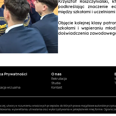
Krzysztof Roszczynialski, 
podkreślając znaczenie e
między szkołami i uczelniami
Objęcie kolejnej klasy patr
szkołami i wspieraniu mło
doświadczenia zawodowego
yka Prywatności
O nas
Rekrutacja
W
Studia
T
ikacja wizualna
Kontakt
inaczej, utwory w rozumieniu właściwych przepisów, do których prawa majątkowe autorskie przys
likowania, wyświetlania, utrwalania oraz wykorzystywania w jakiejkolwiek innej formie. Ogranic