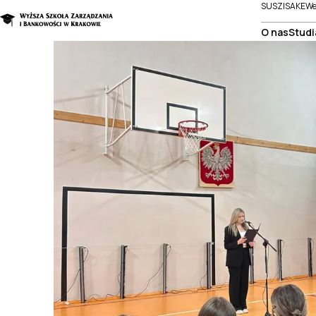
SUSZI
SAKE
We
O nas
Studi