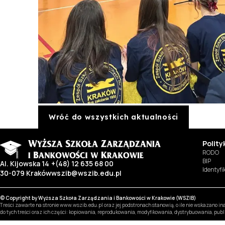
Wróć do wszystkich aktualności
Polit
RODO
BIP
Al. Kijowska 14
+(48) 12 635 68 00
Identyf
30-079 Kraków
wszib@wszib.edu.pl
© Copyright by Wyższa Szkoła Zarządzania i Bankowości w Krakowie (WSZIB)
Treści zawarte na stronie www.wszib.edu.pl oraz jej podstronach stanowią, o ile nie wskazano 
do tych treści oraz ich części: kopiowania, reprodukowania, modyfikowania, dystrybuowania, pub