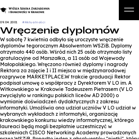
09.04.2001
#Aktualności
Wręczenie dyplomów
O nas
W sobotę 7 kwietnia odbyło się uroczyste wręczenie
Studia
dyplomów tegorocznym Absolwentom WSZiB. Dyplomy
otrzymało 440 osób. Wśród nich 25 osób otrzymało listy
Studia podyplomowe i kursy
gratulacyjne od Marszałka, a 11 osób od Wojewody
Małopolskiego. Wręczono również dyplomy i nagrody
Kandydat
Rektora za zajęcie I i II miejsca w międzynarodowej
rozgrywce MARKETPLACE.W trakcie graduacji Rektor
Student
podpisał umowę o współpracy z Dyrektorem V LO im. A
Witkowskiego w Krakowie Tadeuszem Pietrasem (V LO
Biznes
zwyciężyło w rankingu polskich liceów AD 2000) o
wymianie doświadczeń dydaktycznych z zakresu
Zapisz się na studia
informatyki. Umożliwia ona udział uczniów V LO udział w
wybranych wykładach z informatyki, organizację
krakowskiego konkursu wiedzy informatycznej, którego
laureaci będą mogli bezpłatnie uczestniczyć w
szkoleniach CISCO Networking Academy prowadzonych
przez WSZiB. Ponadto jeden z absolwentów "piątki", który