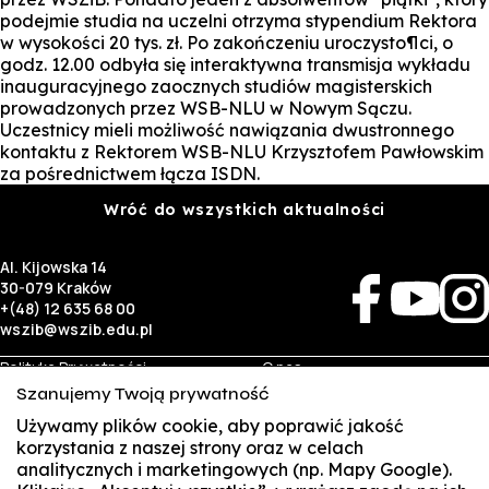
podejmie studia na uczelni otrzyma stypendium Rektora
w wysokości 20 tys. zł. Po zakończeniu uroczysto¶ci, o
godz. 12.00 odbyła się interaktywna transmisja wykładu
inauguracyjnego zaocznych studiów magisterskich
prowadzonych przez WSB-NLU w Nowym Sączu.
Uczestnicy mieli możliwość nawiązania dwustronnego
kontaktu z Rektorem WSB-NLU Krzysztofem Pawłowskim
za pośrednictwem łącza ISDN.
Wróć do wszystkich aktualności
Al. Kijowska 14
30-079 Kraków
+(48) 12 635 68 00
wszib@wszib.edu.pl
Polityka Prywatności
O nas
RODO
Rekrutacja
Szanujemy Twoją prywatność
BIP
Studia
Używamy plików cookie, aby poprawić jakość
Identyfikacja wizualna
Kontakt
korzystania z naszej strony oraz w celach
analitycznych i marketingowych (np. Mapy Google).
Biznes
Student