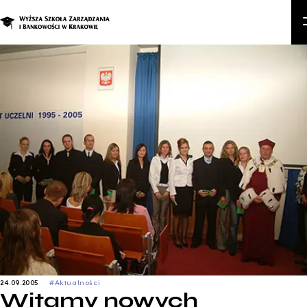
S
Studia podyplomowe i 
Kand
St
B
Zapisz się na s
24.09.2005
#Aktualności
Witamy nowych