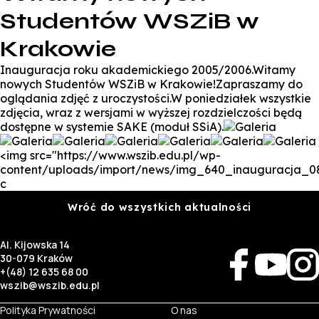
Studentów WSZiB w
Krakowie
Inauguracja roku akademickiego 2005/2006.Witamy
nowych Studentów WSZiB w Krakowie!Zapraszamy do
oglądania zdjęć z uroczystości.W poniedziałek wszystkie
zdjęcia, wraz z wersjami w wyższej rozdzielczości będą
dostępne w systemie SAKE (moduł SSiA).
<img src="https://www.wszib.edu.pl/wp-
content/uploads/import/news/img_640_inauguracja_08
c
Wróć do wszystkich aktualności
Al. Kijowska 14
30-079 Kraków
+(48) 12 635 68 00
wszib@wszib.edu.pl
Polityka Prywatności
O nas