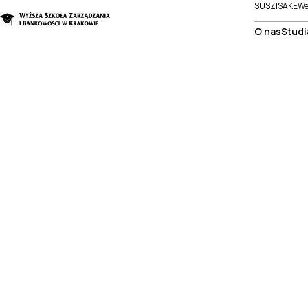
SUSZI
SAKE
We
O nas
Studi