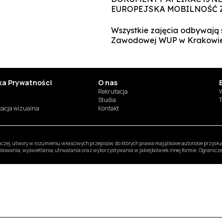
EUROPEJSKA MOBILNOŚĆ ZAW
Wszystkie zajęcia odbywają 
Zawodowej WUP w Krakowie,
yka Prywatności
O nas
Rekrutacja
W
Studia
T
ikacja wizualna
Kontakt
inaczej, utwory w rozumieniu właściwych przepisów, do których prawa majątkowe autorskie przys
likowania, wyświetlania, utrwalania oraz wykorzystywania w jakiejkolwiek innej formie. Ogranic