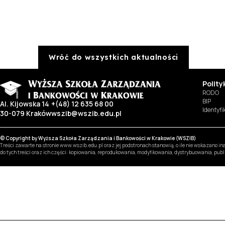
Wróć do wszystkich aktualności
Polit
RODO
BIP
Al. Kijowska 14
+(48) 12 635 68 00
Identyf
30-079 Kraków
wszib@wszib.edu.pl
© Copyright by Wyższa Szkoła Zarządzania i Bankowości w Krakowie (WSZIB)
Treści zawarte na stronie www.wszib.edu.pl oraz jej podstronach stanowią, o ile nie wskazano 
do tych treści oraz ich części: kopiowania, reprodukowania, modyfikowania, dystrybuowania, pub