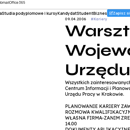
bmail
Office 365
a
Studia podyplomowe i kursy
Kandydat
Student
Biznes
Zapisz si
09.04.2006
#Kariery
Warszt
Wojew
Urzędu
Wszystkich zainteresowany
Centrum Informacji i Plano
Urzędu Pracy w Krakowie.
PLANOWANIE KARIERY ZAWOD
ROZMOWA KWALIFIKACYJNA (1
WŁASNA FIRMA-ZANIM ZREALI
14.00
DOKUMENTY APLIKACYJNE (25