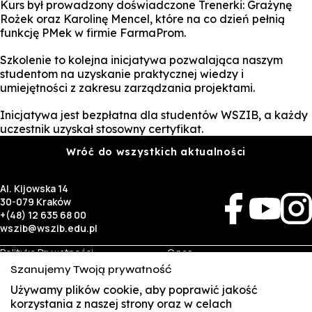
Kurs był prowadzony doświadczone Trenerki: Grażynę
Rożek oraz Karolinę Mencel, które na co dzień pełnią
funkcję PMek w firmie FarmaProm.
Szkolenie to kolejna inicjatywa pozwalająca naszym
studentom na uzyskanie praktycznej wiedzy i
umiejętności z zakresu zarządzania projektami.
Inicjatywa jest bezpłatna dla studentów WSZIB, a każdy
uczestnik uzyskał stosowny certyfikat.
Wróć do wszystkich aktualności
Al. Kijowska 14
30-079 Kraków
+(48) 12 635 68 00
wszib@wszib.edu.pl
Polityka Prywatności
O nas
RODO
Rekrutacja
Szanujemy Twoją prywatność
BIP
Studia
Używamy plików cookie, aby poprawić jakość
Identyfikacja wizualna
Kontakt
korzystania z naszej strony oraz w celach