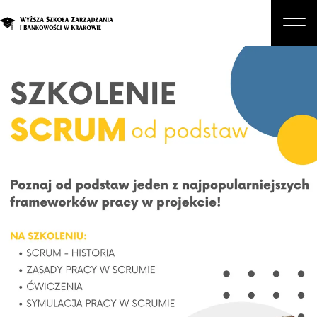
O nas
Studia
Studia podyplomowe i kursy
Kandydat
Student
Biznes
Zapisz się na studia