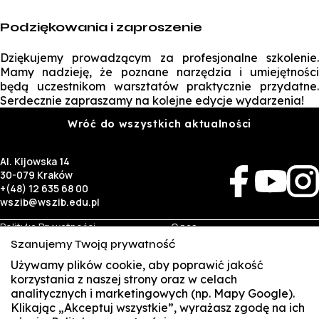
Podziękowania i zaproszenie
Dziękujemy prowadzącym za profesjonalne szkolenie.
Mamy nadzieję, że poznane narzędzia i umiejętności
będą uczestnikom warsztatów praktycznie przydatne.
Serdecznie zapraszamy na kolejne edycje wydarzenia!
Wróć do wszystkich aktualności
Al. Kijowska 14
30-079 Kraków
+(48) 12 635 68 00
wszib@wszib.edu.pl
Polityka Prywatności
O nas
RODO
Rekrutacja
Szanujemy Twoją prywatność
BIP
Studia
Używamy plików cookie, aby poprawić jakość
Identyfikacja wizualna
Kontakt
korzystania z naszej strony oraz w celach
analitycznych i marketingowych (np. Mapy Google).
Biznes
Student
Klikając „Akceptuj wszystkie”, wyrażasz zgodę na ich
Wynajem sal
Multis Multum