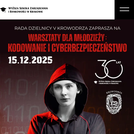
O nas
Studia
Studia podyplomowe i kursy
Kandydat
Student
Biznes
Zapisz się na studia