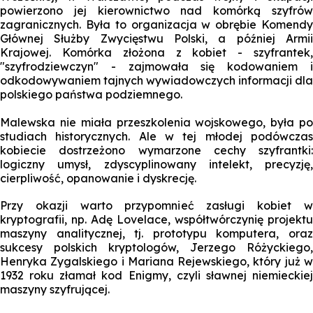
powierzono jej kierownictwo nad komórką szyfrów
zagranicznych. Była to organizacja w obrębie Komendy
Głównej Służby Zwycięstwu Polski, a później Armii
Krajowej. Komórka złożona z kobiet - szyfrantek,
"szyfrodziewczyn" - zajmowała się kodowaniem i
odkodowywaniem tajnych wywiadowczych informacji dla
polskiego państwa podziemnego.
Malewska nie miała przeszkolenia wojskowego, była po
studiach historycznych. Ale w tej młodej podówczas
kobiecie dostrzeżono wymarzone cechy szyfrantki:
logiczny umysł, zdyscyplinowany intelekt, precyzję,
cierpliwość, opanowanie i dyskrecję.
Przy okazji warto przypomnieć zasługi kobiet w
kryptografii, np. Adę Lovelace, współtwórczynię projektu
maszyny analitycznej, tj. prototypu komputera, oraz
sukcesy polskich kryptologów, Jerzego Różyckiego,
Henryka Zygalskiego i Mariana Rejewskiego, który już w
1932 roku złamał kod Enigmy, czyli sławnej niemieckiej
maszyny szyfrującej.