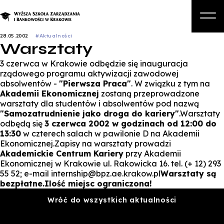
28.05.2002
#Aktualności
Warsztaty
O nas
3 czerwca w Krakowie odbędzie się inauguracja
Studia
rządowego programu aktywizacji zawodowej
absolwentów -
"Pierwsza Praca"
. W związku z tym na
Studia podyplomowe i kursy
Akademii Ekonomicznej
zostaną przeprowadzone
warsztaty dla studentów i absolwentów pod nazwą
Kandydat
"Samozatrudnienie jako droga do kariery"
.Warsztaty
odbędą się
3 czerwca 2002 w godzinach od 12:00 do
Student
13:30
w czterech salach w pawilonie D na Akademii
Ekonomicznej.Zapisy na warsztaty prowadzi
Biznes
Akademickie Centrum Kariery
przy Akademii
Ekonomicznej w Krakowie ul. Rakowicka 16. tel. (+ 12) 293
Zapisz się na studia
55 52; e-mail internship@bpz.ae.krakow.pl
Warsztaty są
bezpłatne.
Ilość miejsc ograniczona!
Wróć do wszystkich aktualności