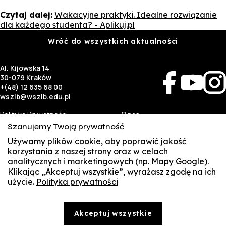
Czytaj dalej:
Wakacyjne praktyki. Idealne rozwiązanie
dla każdego studenta? - Aplikuj.pl
Wróć do wszystkich aktualności
Al. Kijowska 14
30-079 Kraków
+(48) 12 635 68 00
wszib@wszib.edu.pl
Polityka Prywatności
O nas
RODO
Rekrutacja
Szanujemy Twoją prywatność
BIP
Studia
Używamy plików cookie, aby poprawić jakość
Identyfikacja wizualna
Kontakt
korzystania z naszej strony oraz w celach
analitycznych i marketingowych (np. Mapy Google).
Biznes
Student
Klikając „Akceptuj wszystkie”, wyrażasz zgodę na ich
Wynajem sal
Multis Multum
użycie.
Polityka prywatności
SUSZI
Targi pracy
Biblioteka
Samorząd
SAKE
© Copyright by Wyższa Szkoła Zarządzania i Bankowości w Krakowie (WSZIB)
Akceptuj wszystkie
Treści zawarte na stronie www.wszib.edu.pl oraz jej podstronach stanowią, o ile nie wskazano
Webmail
inaczej, utwory w rozumieniu właściwych przepisów, do których prawa majątkowe autorskie