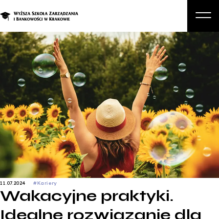
O nas
Studia
Studia podyplomowe i kursy
Kandydat
Student
Biznes
Zapisz się na studia
11.07.2024
#Kariery
Wakacyjne praktyki.
Idealne rozwiązanie dla