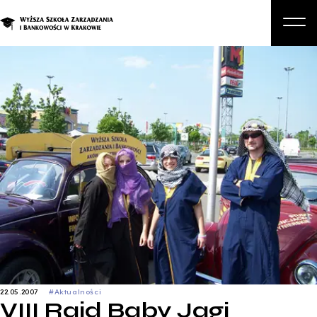
O nas
Studia
Studia podyplomowe i kursy
Kandydat
Student
Biznes
Zapisz się na studia
22.05.2007
#Aktualności
VIII Rajd Baby Jagi