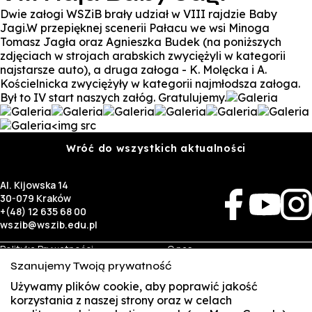
Dwie załogi WSZiB brały udział w VIII rajdzie Baby
Jagi.W przepięknej scenerii Pałacu we wsi Minoga
Tomasz Jagła oraz Agnieszka Budek (na poniższych
zdjęciach w strojach arabskich zwyciężyli w kategorii
najstarsze auto), a druga załoga - K. Molęcka i A.
Kościelnicka zwyciężyły w kategorii najmłodsza załoga.
Był to IV start naszych załóg. Gratulujemy.
<img src
Wróć do wszystkich aktualności
Al. Kijowska 14
30-079 Kraków
+(48) 12 635 68 00
wszib@wszib.edu.pl
Polityka Prywatności
O nas
RODO
Rekrutacja
Szanujemy Twoją prywatność
BIP
Studia
Identyfikacja wizualna
Kontakt
Używamy plików cookie, aby poprawić jakość
korzystania z naszej strony oraz w celach