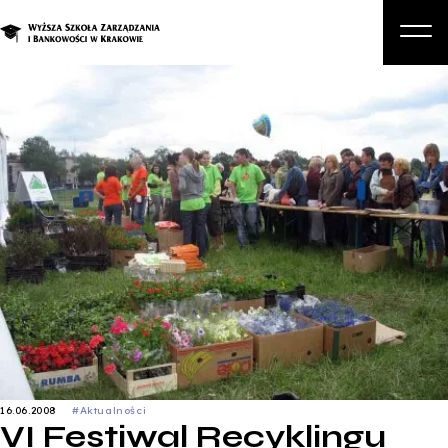
O nas
Studia
Studia podyplomowe i kursy
Kandydat
Student
Biznes
Zapisz się na studia
16.06.2008
#Aktualności
VI Festiwal Recyklingu