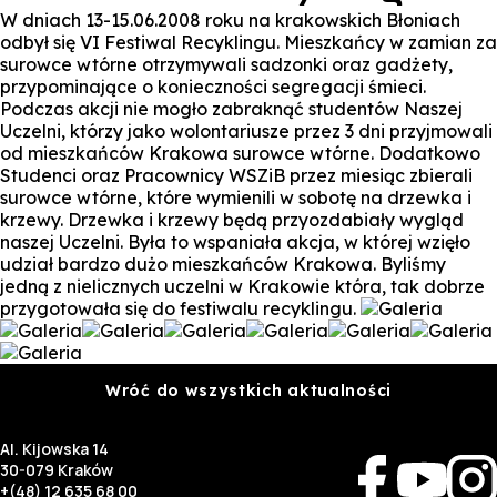
W dniach 13-15.06.2008 roku na krakowskich Błoniach
odbył się VI Festiwal Recyklingu. Mieszkańcy w zamian za
surowce wtórne otrzymywali sadzonki oraz gadżety,
przypominające o konieczności segregacji śmieci.
Podczas akcji nie mogło zabraknąć studentów Naszej
Uczelni, którzy jako wolontariusze przez 3 dni przyjmowali
od mieszkańców Krakowa surowce wtórne. Dodatkowo
Studenci oraz Pracownicy WSZiB przez miesiąc zbierali
surowce wtórne, które wymienili w sobotę na drzewka i
krzewy. Drzewka i krzewy będą przyozdabiały wygląd
naszej Uczelni. Była to wspaniała akcja, w której wzięło
udział bardzo dużo mieszkańców Krakowa. Byliśmy
jedną z nielicznych uczelni w Krakowie która, tak dobrze
przygotowała się do festiwalu recyklingu.
Wróć do wszystkich aktualności
Al. Kijowska 14
30-079 Kraków
+(48) 12 635 68 00