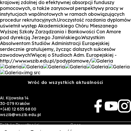
krajowej zdolnej do efektywnej absorpcji funduszy
pomocowych, a także zarysował perspektywy pracy w
instytucjach wspólnotowych w ramach obowiązujących
procedur rekrutacyjnych.Uroczystość rozdania dyplomów
uświetnił występ Akademickiego Chóru Mieszanego
Wyższej Szkoły Zarządzania i Bankowości Con Amore
pod dyrekcją Jerzego Jamińskiego.Wszystkim
Absolwentom Studiów Administracji Europejskiej
serdecznie gratulujemy, życząc dalszych sukcesów
zawodowych!Więcej o Studiach Adm. Europejskiej -
http://www.wszib.edu.pl/podyplomowe/
<img src
Wróć do wszystkich aktualności
Al. Kijowska 14
30-079 Kraków
+(48) 12 635 68 00
wszib@wszib.edu.pl
Polityka Prywatności
O nas
RODO
Rekrutacja