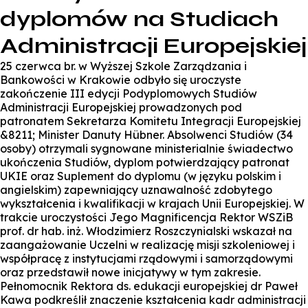
dyplomów na Studiach
Administracji Europejskiej
25 czerwca br. w Wyższej Szkole Zarządzania i
Bankowości w Krakowie odbyło się uroczyste
zakończenie III edycji Podyplomowych Studiów
Administracji Europejskiej prowadzonych pod
patronatem Sekretarza Komitetu Integracji Europejskiej
&8211; Minister Danuty Hübner. Absolwenci Studiów (34
osoby) otrzymali sygnowane ministerialnie świadectwo
ukończenia Studiów, dyplom potwierdzający patronat
UKIE oraz Suplement do dyplomu (w języku polskim i
angielskim) zapewniający uznawalność zdobytego
wykształcenia i kwalifikacji w krajach Unii Europejskiej. W
trakcie uroczystości Jego Magnificencja Rektor WSZiB
prof. dr hab. inż. Włodzimierz Roszczynialski wskazał na
zaangażowanie Uczelni w realizację misji szkoleniowej i
współpracę z instytucjami rządowymi i samorządowymi
oraz przedstawił nowe inicjatywy w tym zakresie.
Pełnomocnik Rektora ds. edukacji europejskiej dr Paweł
Kawa podkreślił znaczenie kształcenia kadr administracji