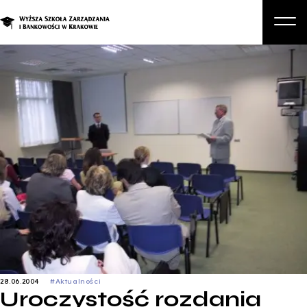
O nas
Studia
Studia podyplomowe i kursy
Kandydat
Student
Biznes
Zapisz się na studia
28.06.2004
#Aktualności
Uroczystość rozdania