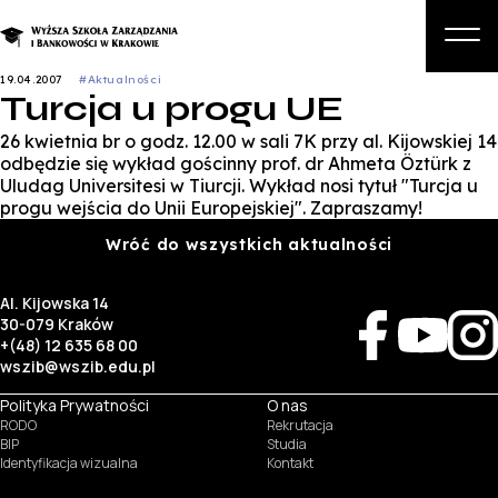
19.04.2007
#Aktualności
Turcja u progu UE
O nas
26 kwietnia br o godz. 12.00 w sali 7K przy al. Kijowskiej 14
Studia
odbędzie się wykład gościnny prof. dr Ahmeta Öztürk z
Uludag Universitesi w Tiurcji. Wykład nosi tytuł "Turcja u
Studia podyplomowe i kursy
progu wejścia do Unii Europejskiej". Zapraszamy!
Kandydat
Wróć do wszystkich aktualności
Student
Al. Kijowska 14
30-079 Kraków
Biznes
+(48) 12 635 68 00
wszib@wszib.edu.pl
Zapisz się na studia
Polityka Prywatności
O nas
RODO
Rekrutacja
BIP
Studia
Identyfikacja wizualna
Kontakt