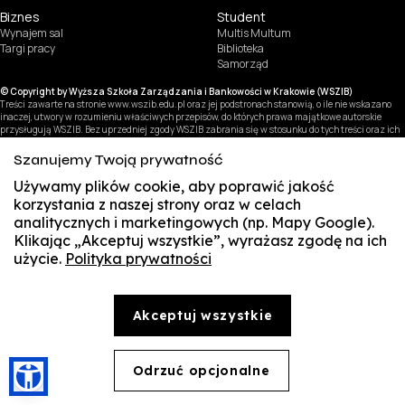
Biznes
Student
Wynajem sal
Multis Multum
Targi pracy
Biblioteka
Samorząd
© Copyright by Wyższa Szkoła Zarządzania i Bankowości w Krakowie (WSZIB)
Treści zawarte na stronie www.wszib.edu.pl oraz jej podstronach stanowią, o ile nie wskazano
inaczej, utwory w rozumieniu właściwych przepisów, do których prawa majątkowe autorskie
przysługują WSZIB. Bez uprzedniej zgody WSZIB zabrania się w stosunku do tych treści oraz ich
części: kopiowania, reprodukowania, modyfikowania, dystrybuowania, publikowania,
wyświetlania, utrwalania oraz wykorzystywania w jakiejkolwiek innej formie. Ograniczenia
Szanujemy Twoją prywatność
powyższe nie dotyczą dozwolonego użytku osobistego.
Używamy plików cookie, aby poprawić jakość
korzystania z naszej strony oraz w celach
analitycznych i marketingowych (np. Mapy Google).
Klikając „Akceptuj wszystkie”, wyrażasz zgodę na ich
użycie.
Polityka prywatności
SUSZI
SAKE
Akceptuj wszystkie
Webmail
Office 365
Odrzuć opcjonalne
🍪