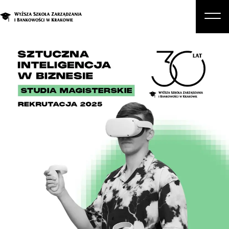
O nas
Studia
Studia podyplomowe i kursy
Kandydat
Student
Biznes
Zapisz się na studia