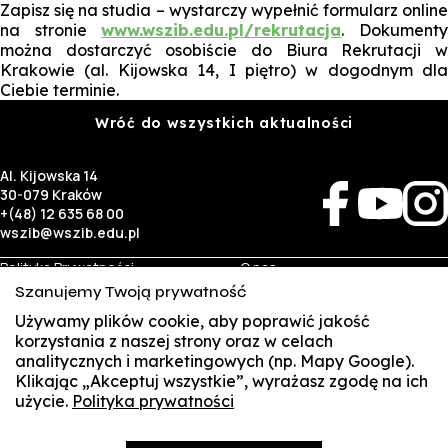
Zapisz się na studia – wystarczy wypełnić formularz online
na stronie
www.wszib.edu.pl/rekrutacja
. Dokument
można dostarczyć osobiście do Biura Rekrutacji w
Krakowie (al. Kijowska 14, I piętro) w dogodnym dla
Ciebie terminie.
Wróć do wszystkich aktualności
Al. Kijowska 14
30-079 Kraków
+(48) 12 635 68 00
wszib@wszib.edu.pl
Polityka Prywatności
O nas
RODO
Rekrutacja
Szanujemy Twoją prywatność
BIP
Studia
Identyfikacja wizualna
Kontakt
Używamy plików cookie, aby poprawić jakość
korzystania z naszej strony oraz w celach
analitycznych i marketingowych (np. Mapy Google).
Biznes
Student
Klikając „Akceptuj wszystkie”, wyrażasz zgodę na ich
Wynajem sal
Multis Multum
użycie.
Polityka prywatności
SUSZI
Targi pracy
Biblioteka
Samorząd
SAKE