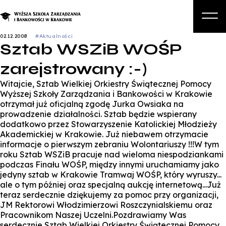
02.12.2008
#Aktualności
Sztab WSZiB WOŚP
O nas
zarejstrowany :-)
Studia
Witajcie, Sztab Wielkiej Orkiestry Świątecznej Pomocy
Studia podyplomowe i kursy
Wyższej Szkoły Zarządzania i Bankowości w Krakowie
otrzymał już oficjalną zgodę Jurka Owsiaka na
Kandydat
prowadzenie działalności. Sztab będzie wspierany
dodatkowo przez Stowarzyszenie Katolickiej Młodzieży
Student
Akademickiej w Krakowie. Już niebawem otrzymacie
informacje o pierwszym zebraniu Wolontariuszy !!!W tym
Biznes
roku Sztab WSZiB pracuje nad wieloma niespodziankami
podczas Finału WOŚP, między innymi uruchamiamy jako
Zapisz się na studia
jedyny sztab w Krakowie Tramwaj WOŚP, który wyruszy...
ale o tym później oraz specjalną aukcję internetową...Już
teraz serdecznie dziękujemy za pomoc przy organizacji,
JM Rektorowi Włodzimierzowi Roszczynialskiemu oraz
Pracownikom Naszej Uczelni.Pozdrawiamy Was
serdecznie,Sztab Wielkiej Orkiestry Świątecznej Pomocy