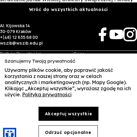
Wróć do wszystkich aktualności
Al. Kijowska 14
30-079 Kraków
+(48) 12 635 68 00
wszib@wszib.edu.pl
Polityka Prywatności
O nas
RODO
Rekrutacja
Szanujemy Twoją prywatność
BIP
Studia
Używamy plików cookie, aby poprawić jakość
Identyfikacja wizualna
Kontakt
korzystania z naszej strony oraz w celach
analitycznych i marketingowych (np. Mapy Google).
Biznes
Student
Klikając „Akceptuj wszystkie”, wyrażasz zgodę na ich
Wynajem sal
Multis Multum
użycie.
Polityka prywatności
SUSZI
Targi pracy
Biblioteka
Samorząd
SAKE
© Copyright by Wyższa Szkoła Zarządzania i Bankowości w Krakowie (WSZIB)
Akceptuj wszystkie
Treści zawarte na stronie www.wszib.edu.pl oraz jej podstronach stanowią, o ile nie wskazano
Webmail
inaczej, utwory w rozumieniu właściwych przepisów, do których prawa majątkowe autorskie
przysługują WSZIB. Bez uprzedniej zgody WSZIB zabrania się w stosunku do tych treści oraz ich
części: kopiowania, reprodukowania, modyfikowania, dystrybuowania, publikowania,
Office 365
wyświetlania, utrwalania oraz wykorzystywania w jakiejkolwiek innej formie. Ograniczenia
Odrzuć opcjonalne
🍪
powyższe nie dotyczą dozwolonego użytku osobistego.