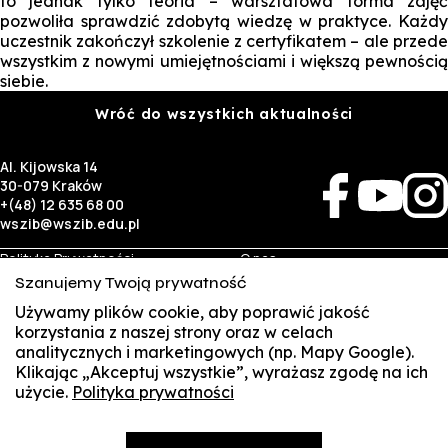
to jednak tylko teoria – warsztatowa forma zajęć
pozwoliła sprawdzić zdobytą wiedzę w praktyce. Każdy
uczestnik zakończył szkolenie z certyfikatem – ale przede
wszystkim z nowymi umiejętnościami i większą pewnością
siebie.
Wróć do wszystkich aktualności
Al. Kijowska 14
30-079 Kraków
+(48) 12 635 68 00
wszib@wszib.edu.pl
Polityka Prywatności
O nas
RODO
Rekrutacja
Szanujemy Twoją prywatność
BIP
Studia
Używamy plików cookie, aby poprawić jakość
Identyfikacja wizualna
Kontakt
korzystania z naszej strony oraz w celach
analitycznych i marketingowych (np. Mapy Google).
Biznes
Student
Klikając „Akceptuj wszystkie”, wyrażasz zgodę na ich
Wynajem sal
Multis Multum
użycie.
Polityka prywatności
SUSZI
Targi pracy
Biblioteka
Samorząd
SAKE
© Copyright by Wyższa Szkoła Zarządzania i Bankowości w Krakowie (WSZIB)