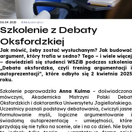
06.04.2025
#Aktualności
Szkolenie z Debaty
Oksfordzkiej
Jak mówić, żeby zostać wysłuchanym? Jak budować
argument, który trafia w sedno? Tego – i wiele więcej
– dowiedzieli się studenci WSZiB podczas szkolenia
„Debata oksfordzka, czyli trening argumentacji i
autoprezentacji”, które odbyło się 2 kwietnia 2025
roku.
Szkolenie poprowadziła
Anna Kulma
– doświadczon
mówczyni, Akademicka Mistrzyni Polski Debat
Oksfordzkich i doktorantka Uniwersytetu Jagiellońskiego.
Uczestnicy poznali podstawy debatowania, ćwiczyli jasne
formułowanie myśli, logiczne argumentowanie i
świadomą autoprezentację – umiejętności, które
przydają się nie tylko na scenie, ale i na co dzień. Nie była