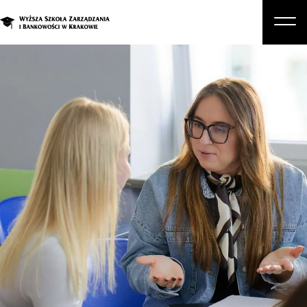
O nas
Studia
Studia podyplomowe i kursy
Kandydat
Student
Biznes
Zapisz się na studia