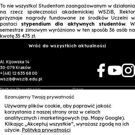
To nie wszystko! Studentom zaangażowanym w działania
na rzecz społeczności akademickiej WSZiB, Rektor
przyznaje nagrody fundowane ze środków Uczelni w
postaci
stypendium dla aktywnych studentów
. 
semestrze zimowym wyróżniono w ten sposób 36 osób na
kwotę 35 475 zł.
Wróć do wszystkich aktualności
Al. Kijowska 14
30-079 Kraków
+(48) 12 635 68 00
wszib@wszib.edu.pl
Polityka Prywatności
O nas
RODO
Rekrutacja
Szanujemy Twoją prywatność
BIP
Studia
Identyfikacja wizualna
Kontakt
Używamy plików cookie, aby poprawić jakość
korzystania z naszej strony oraz w celach
analitycznych i marketingowych (np. Mapy Google).
Biznes
Student
Klikając „Akceptuj wszystkie”, wyrażasz zgodę na ich
Wynajem sal
Multis Multum
użycie.
Polityka prywatności
SUSZI
Targi pracy
Biblioteka