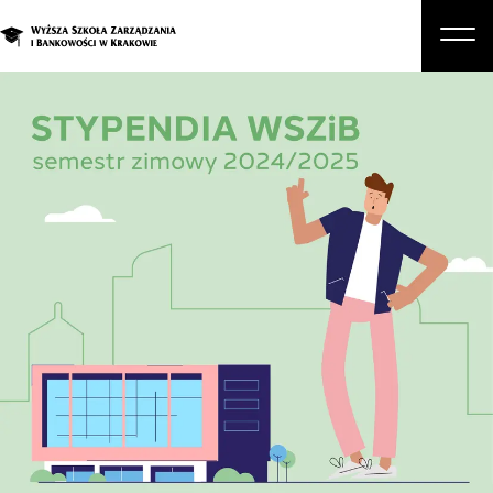
O nas
Studia
Studia podyplomowe i kursy
Kandydat
Student
Biznes
Zapisz się na studia